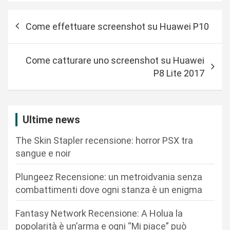
N
Come effettuare screenshot su Huawei P10
a
v
Come catturare uno screenshot su Huawei
i
P8 Lite 2017
g
a
z
Ultime news
i
The Skin Stapler recensione: horror PSX tra
o
sangue e noir
n
Plungeez Recensione: un metroidvania senza
e
combattimenti dove ogni stanza è un enigma
a
r
Fantasy Network Recensione: A Holua la
popolarità è un’arma e ogni “Mi piace” può