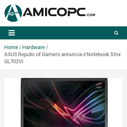
S
a
l
t
Novità Tecnologiche: Guide e News
Amicopc.com
a
a
l
Home
Hardware
c
ASUS Repulic of Gamers annuncia il Notebook Strix
o
GL702VI
n
t
e
n
u
t
o