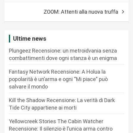
i
g
ZOOM: Attenti alla nuova truffa
a
z
i
Ultime news
o
Plungeez Recensione: un metroidvania senza
n
combattimenti dove ogni stanza è un enigma
e
Fantasy Network Recensione: A Holua la
a
popolarità è un’arma e ogni “Mi piace” può
r
salvare il mondo
t
Kill the Shadow Recensione: La verità di Dark
i
Tide City appartiene ai morti
c
Yellowcreek Stories The Cabin Watcher
o
Recensione: Il silenzio è l’unica arma contro