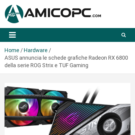
S
a
l
t
Novità Tecnologiche: Guide e News
Amicopc.com
a
a
l
Home
Hardware
c
ASUS annuncia le schede grafiche Radeon RX 6800
o
della serie ROG Strix e TUF Gaming
n
t
e
n
u
t
o