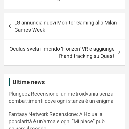
N
LG annuncia nuovi Monitor Gaming alla Milan
a
Games Week
v
i
Oculus svela il mondo ‘Horizon’ VR e aggiunge
g
l’hand tracking su Quest
a
z
i
Ultime news
o
Plungeez Recensione: un metroidvania senza
n
combattimenti dove ogni stanza è un enigma
e
Fantasy Network Recensione: A Holua la
a
popolarità è un’arma e ogni “Mi piace” può
r
salvare il mondo