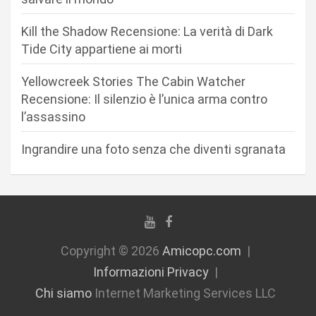
t
Kill the Shadow Recensione: La verità di Dark
i
Tide City appartiene ai morti
c
Yellowcreek Stories The Cabin Watcher
o
Recensione: Il silenzio è l’unica arma contro
l
l’assassino
i
Ingrandire una foto senza che diventi sgranata
Copyright © 2026
Amicopc.com
Informazioni Privacy
Chi siamo
Internet Marketing Services LLC