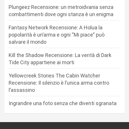
o
Plungeez Recensione: un metroidvania senza
n
combattimenti dove ogni stanza è un enigma
e
Fantasy Network Recensione: A Holua la
a
popolarità è un’arma e ogni “Mi piace” può
r
salvare il mondo
t
Kill the Shadow Recensione: La verità di Dark
i
Tide City appartiene ai morti
c
Yellowcreek Stories The Cabin Watcher
o
Recensione: Il silenzio è l’unica arma contro
l
l’assassino
i
Ingrandire una foto senza che diventi sgranata