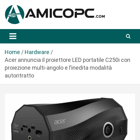
S
a
l
t
Novità Tecnologiche: Guide e News
Amicopc.com
a
a
l
Home
Hardware
c
Acer annuncia il proiettore LED portatile C250i con
o
proiezione multi-angolo e l’inedita modalità
n
autoritratto
t
e
n
u
t
o