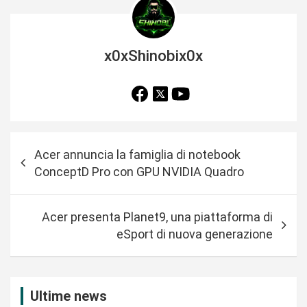
x0xShinobix0x
N
Acer annuncia la famiglia di notebook
a
ConceptD Pro con GPU NVIDIA Quadro
v
i
Acer presenta Planet9, una piattaforma di
g
eSport di nuova generazione
a
z
i
Ultime news