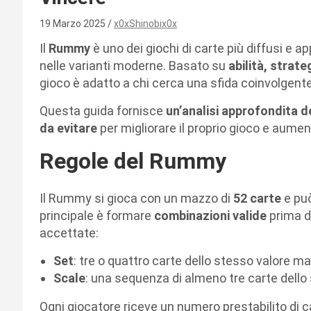
19 Marzo 2025
x0xShinobix0x
Il
Rummy
è uno dei giochi di carte più diffusi e a
nelle varianti moderne. Basato su
abilità, strat
gioco è adatto a chi cerca una sfida coinvolgent
Questa guida fornisce
un’analisi approfondita de
da evitare
per migliorare il proprio gioco e aumenta
Regole del Rummy
Il Rummy si gioca con un mazzo di
52 carte
e pu
principale è formare
combinazioni valide
prima de
accettate:
Set
: tre o quattro carte dello stesso valore ma
Scale
: una sequenza di almeno tre carte dell
Ogni giocatore riceve un numero prestabilito di 