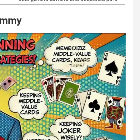
Rummy