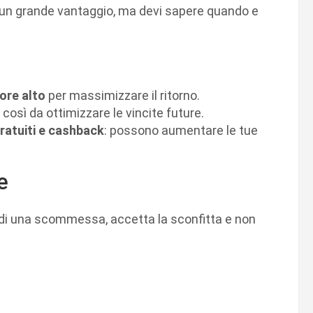
e un grande vantaggio, ma devi sapere quando e
ore alto
per massimizzare il ritorno.
, così da ottimizzare le vincite future.
gratuiti e cashback
: possono aumentare le tue
e
rdi una scommessa, accetta la sconfitta e non