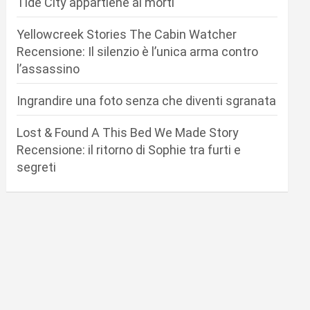
Tide City appartiene ai morti
Yellowcreek Stories The Cabin Watcher
Recensione: Il silenzio è l’unica arma contro
l’assassino
Ingrandire una foto senza che diventi sgranata
Lost & Found A This Bed We Made Story
Recensione: il ritorno di Sophie tra furti e
segreti