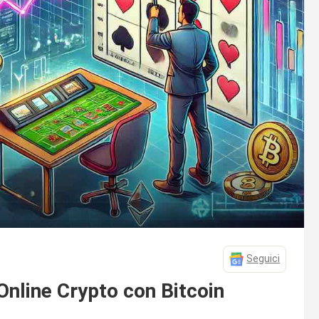
Seguici
 Online Crypto con Bitcoin