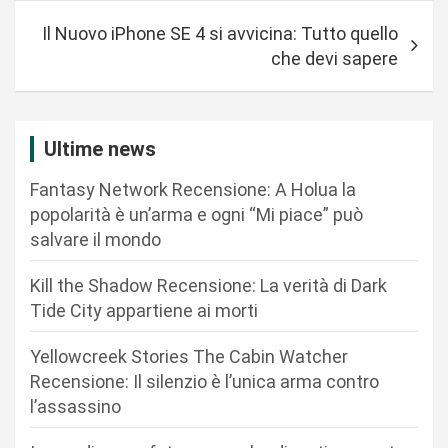
i
Il Nuovo iPhone SE 4 si avvicina: Tutto quello
g
che devi sapere
a
z
i
Ultime news
o
Fantasy Network Recensione: A Holua la
n
popolarità è un’arma e ogni “Mi piace” può
salvare il mondo
e
a
Kill the Shadow Recensione: La verità di Dark
r
Tide City appartiene ai morti
t
Yellowcreek Stories The Cabin Watcher
i
Recensione: Il silenzio è l’unica arma contro
c
l’assassino
o