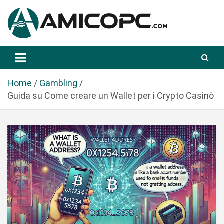
S
a
l
t
Novità Tecnologiche: Guide e News
Amicopc.com
a
a
l
Home
Gambling
c
Guida su Come creare un Wallet per i Crypto Casinò
o
n
t
e
n
u
t
o