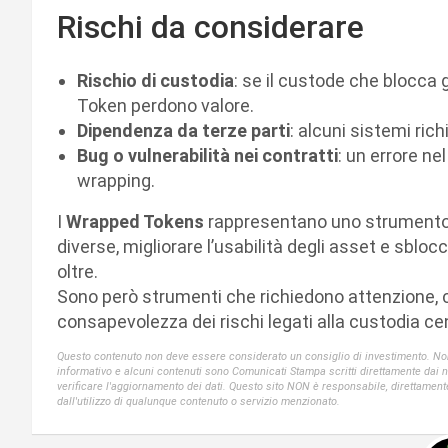
Rischi da considerare
Rischio di custodia
: se il custode che blocca
Token perdono valore.
Dipendenza da terze parti
: alcuni sistemi rich
Bug o vulnerabilità nei contratti
: un errore n
wrapping.
I
Wrapped Tokens
rappresentano uno strumento
diverse, migliorare l’usabilità degli asset e sblo
oltre.
Sono però strumenti che richiedono attenzione,
consapevolezza dei rischi legati alla custodia cen
Questo contenuto non deve essere considerato un consiglio di investimento. Non 
informativo e alcuni contenuti sono Comunicati Stampa scritti direttamente dai nost
verificare l'aggiornamento dei dati. Questo sito NON è responsabile, direttament
dall'utilizzo di qualunque contenuto o servizio menzionato.