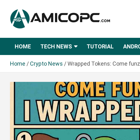
S
a
l
t
Novità Tecnologiche: Guide e News
Amicopc.com
a
a
HOME
TECH NEWS
TUTORIAL
ANDR
l
c
Home
Crypto News
Wrapped Tokens: Come funz
o
n
t
e
n
u
t
o