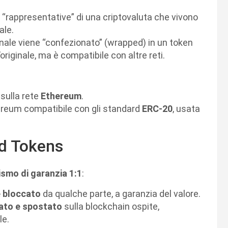
i “rappresentative” di una criptovaluta che vivono
ale.
nale viene “confezionato” (wrapped) in un token
’originale, ma è compatibile con altre reti.
sulla rete
Ethereum
.
ereum compatibile con gli standard
ERC-20
, usata
d Tokens
smo di garanzia 1:1
:
e bloccato
da qualche parte, a garanzia del valore.
zato e spostato
sulla blockchain ospite,
le.