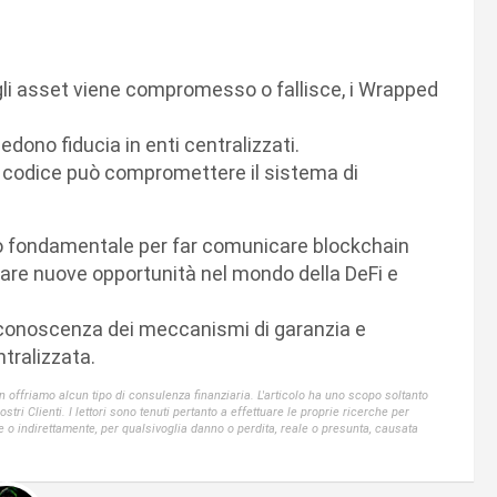
 gli asset viene compromesso o fallisce, i Wrapped
iedono fiducia in enti centralizzati.
el codice può compromettere il sistema di
 fondamentale per far comunicare blockchain
ccare nuove opportunità nel mondo della DeFi e
 conoscenza dei meccanismi di garanzia e
tralizzata.
offriamo alcun tipo di consulenza finanziaria. L'articolo ha uno scopo soltanto
ri Clienti. I lettori sono tenuti pertanto a effettuare le proprie ricerche per
e o indirettamente, per qualsivoglia danno o perdita, reale o presunta, causata