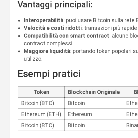
Vantaggi principali:
Interoperabilità
: puoi usare Bitcoin sulla rete
Velocità e costi ridotti
: transazioni più rapide
Compatibilità con smart contract
: alcune bl
contract complessi.
Maggiore liquidità
: portando token popolari su
utilizzo.
Esempi pratici
Token
Blockchain Originale
B
Bitcoin (BTC)
Bitcoin
Eth
Ethereum (ETH)
Ethereum
Ethe
Bitcoin (BTC)
Bitcoin
Bina