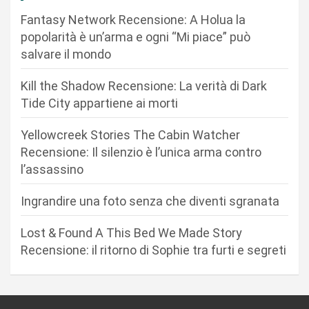
o
Fantasy Network Recensione: A Holua la
n
popolarità è un’arma e ogni “Mi piace” può
salvare il mondo
e
a
Kill the Shadow Recensione: La verità di Dark
r
Tide City appartiene ai morti
t
Yellowcreek Stories The Cabin Watcher
i
Recensione: Il silenzio è l’unica arma contro
c
l’assassino
o
Ingrandire una foto senza che diventi sgranata
l
i
Lost & Found A This Bed We Made Story
Recensione: il ritorno di Sophie tra furti e segreti