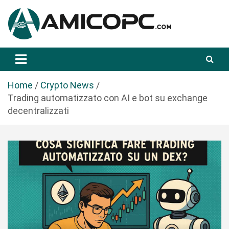
S
a
l
t
Novità Tecnologiche: Guide e News
Amicopc.com
a
a
l
Home
Crypto News
c
Trading automatizzato con AI e bot su exchange
o
decentralizzati
n
t
e
n
u
t
o