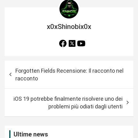
x0xShinobix0x
N
Forgotten Fields Recensione: Il racconto nel
a
racconto
v
i
iOS 19 potrebbe finalmente risolvere uno dei
g
problemi più odiati dagli utenti
a
z
i
Ultime news