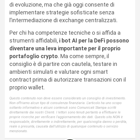
di evoluzione, ma che già oggi consente di
implementare strategie sofisticate senza
l’intermediazione di exchange centralizzati.
Per chi ha competenze tecniche o si affida a
strumenti affidabili,
i bot AI per la DeFi possono
diventare una leva importante per il proprio
portafoglio crypto
. Ma come sempre, il
consiglio è di partire con cautela, testare in
ambienti simulati e valutare ogni smart
contract prima di autorizzare transazioni con il
proprio wallet.
Questo contenuto non deve essere considerato un consiglio di investimento.
Non offriamo alcun tipo di consulenza finanziaria. L'articolo ha uno scopo
soltanto informativo e alcuni contenuti sono Comunicati Stampa scritti
direttamente dai nostri Clienti. I lettori sono tenuti pertanto a effettuare le
proprie ricerche per verificare l'aggiornamento dei dati. Questo sito NON è
responsabile, direttamente o indirettamente, per qualsivoglia danno o perdita,
reale o presunta, causata dall'utilizzo di qualunque contenuto o servizio
menzionato.