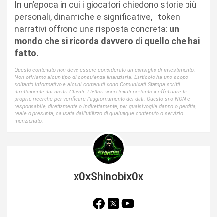
In un’epoca in cui i giocatori chiedono storie più
personali, dinamiche e significative, i token
narrativi offrono una risposta concreta:
un
mondo che si ricorda davvero di quello che hai
fatto.
Questo contenuto non deve essere considerato un consiglio di investimento.
Non offriamo alcun tipo di consulenza finanziaria. L'articolo ha uno scopo
soltanto informativo e alcuni contenuti sono Comunicati Stampa scritti
direttamente dai nostri Clienti. I lettori sono tenuti pertanto a effettuare le
proprie ricerche per verificare l'aggiornamento dei dati. Questo sito NON è
responsabile, direttamente o indirettamente, per qualsivoglia danno o perdita,
reale o presunta, causata dall'utilizzo di qualunque contenuto o servizio
menzionato.
x0xShinobix0x