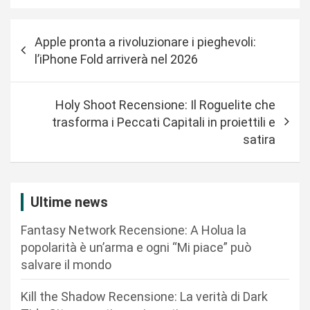
N
Apple pronta a rivoluzionare i pieghevoli:
a
l’iPhone Fold arriverà nel 2026
v
i
Holy Shoot Recensione: Il Roguelite che
g
trasforma i Peccati Capitali in proiettili e
a
satira
z
i
Ultime news
o
n
Fantasy Network Recensione: A Holua la
popolarità è un’arma e ogni “Mi piace” può
e
salvare il mondo
a
r
Kill the Shadow Recensione: La verità di Dark