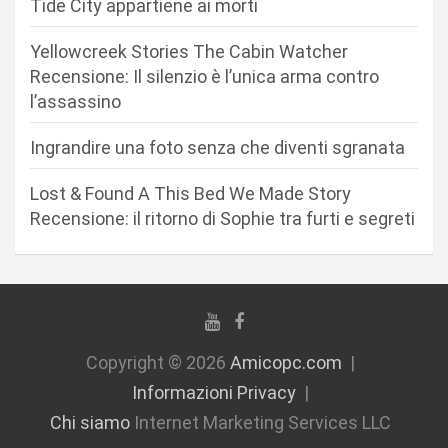
Tide City appartiene ai morti
t
i
Yellowcreek Stories The Cabin Watcher
c
Recensione: Il silenzio è l’unica arma contro
l’assassino
o
l
Ingrandire una foto senza che diventi sgranata
i
Lost & Found A This Bed We Made Story
Recensione: il ritorno di Sophie tra furti e segreti
Copyright © 2026
Amicopc.com
Informazioni Privacy
Chi siamo
Internet Marketing Services LLC