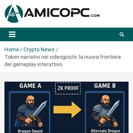
S
a
l
t
Novità Tecnologiche: Guide e News
Amicopc.com
a
a
l
Home
Crypto News
c
Token narrativi nei videogiochi: la nuova frontiera
o
del gameplay interattivo
n
t
e
n
u
t
o