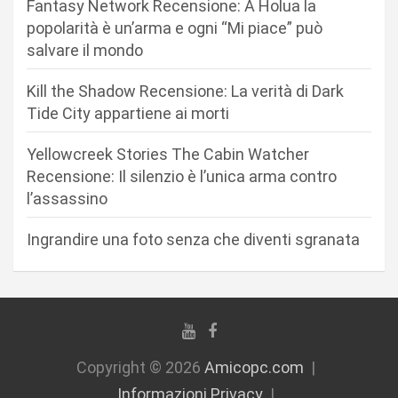
Fantasy Network Recensione: A Holua la
a
popolarità è un’arma e ogni “Mi piace” può
r
salvare il mondo
t
Kill the Shadow Recensione: La verità di Dark
i
Tide City appartiene ai morti
c
Yellowcreek Stories The Cabin Watcher
o
Recensione: Il silenzio è l’unica arma contro
l
l’assassino
i
Ingrandire una foto senza che diventi sgranata
Copyright © 2026
Amicopc.com
Informazioni Privacy