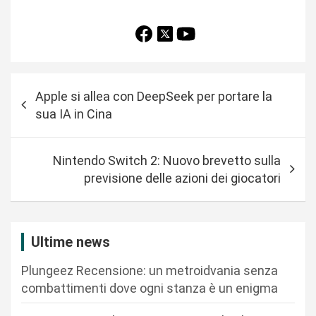
N
Apple si allea con DeepSeek per portare la
a
sua IA in Cina
v
i
Nintendo Switch 2: Nuovo brevetto sulla
g
previsione delle azioni dei giocatori
a
z
i
Ultime news
o
Plungeez Recensione: un metroidvania senza
n
combattimenti dove ogni stanza è un enigma
e