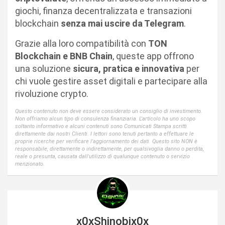
giochi, finanza decentralizzata e transazioni
blockchain
senza mai uscire da Telegram
.
Grazie alla loro compatibilità con
TON
Blockchain e BNB Chain
, queste app offrono
una soluzione
sicura, pratica e innovativa
per
chi vuole gestire asset digitali e partecipare alla
rivoluzione crypto.
Questo contenuto non deve essere considerato un consiglio di investimento.
Non offriamo alcun tipo di consulenza finanziaria. L'articolo ha uno scopo
soltanto informativo e alcuni contenuti sono Comunicati Stampa scritti
direttamente dai nostri Clienti. I lettori sono tenuti pertanto a effettuare le
proprie ricerche per verificare l'aggiornamento dei dati. Questo sito NON è
responsabile, direttamente o indirettamente, per qualsivoglia danno o perdita,
reale o presunta, causata dall'utilizzo di qualunque contenuto o servizio
menzionato.
x0xShinobix0x