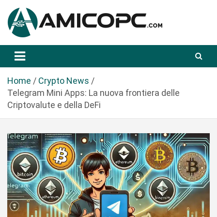
S
a
l
t
Novità Tecnologiche: Guide e News
Amicopc.com
a
a
l
Home
Crypto News
c
Telegram Mini Apps: La nuova frontiera delle
o
Criptovalute e della DeFi
n
t
e
n
u
t
o