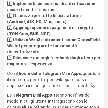
5️⃣
Implementa un sistema di autenticazione
sicuro tramite Telegram
6️⃣
Ottimizza per tutte le piattaforme
(Android, iOS, PC, Mac, Linux)
7️⃣
Aggiungi opzioni di pagamento in crypto
(TON Coin, BNB, NFT)
8️⃣
Utilizza Web3 e strumenti come CodexField
Wallet per integrare le funzionalità
decentralizzate
9️⃣
Rilascia e raccogli feedback dagli utenti per
migliorare l’esperienza
Con il
boom delle Telegram Mini Apps
, questo è
il momento perfetto per sviluppare nuove
applicazioni e conquistare milioni di utenti! 🚀
Le
Telegram Mini Apps
stanno ridefinendo il
modo in cui gli utenti interagiscono con le
criptovalute
, offrendo un accesso immediato a