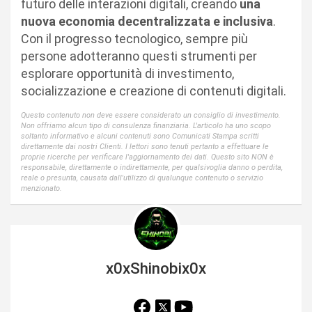
futuro delle interazioni digitali, creando
una
nuova economia decentralizzata e inclusiva
.
Con il progresso tecnologico, sempre più
persone adotteranno questi strumenti per
esplorare opportunità di investimento,
socializzazione e creazione di contenuti digitali.
Questo contenuto non deve essere considerato un consiglio di investimento.
Non offriamo alcun tipo di consulenza finanziaria. L'articolo ha uno scopo
soltanto informativo e alcuni contenuti sono Comunicati Stampa scritti
direttamente dai nostri Clienti. I lettori sono tenuti pertanto a effettuare le
proprie ricerche per verificare l'aggiornamento dei dati. Questo sito NON è
responsabile, direttamente o indirettamente, per qualsivoglia danno o perdita,
reale o presunta, causata dall'utilizzo di qualunque contenuto o servizio
menzionato.
x0xShinobix0x