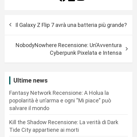
N
Il Galaxy Z Flip 7 avrà una batteria più grande?
a
v
NobodyNowhere Recensione: Un’Avventura
i
Cyberpunk Pixelata e Intensa
g
a
z
Ultime news
i
Fantasy Network Recensione: A Holua la
o
popolarità è un’arma e ogni “Mi piace” può
n
salvare il mondo
e
Kill the Shadow Recensione: La verità di Dark
a
Tide City appartiene ai morti