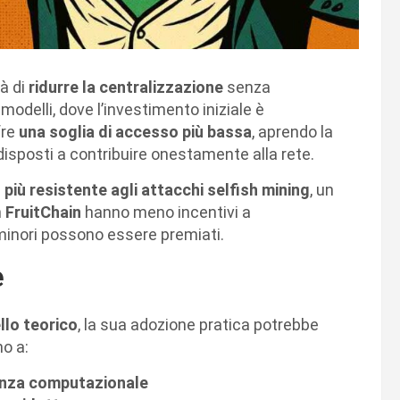
tà di
ridurre la centralizzazione
senza
modelli, dove l’investimento iniziale è
fre
una soglia di accesso più bassa
, aprendo la
sposti a contribuire onestamente alla rete.
e
più resistente agli attacchi selfish mining
, un
n
FruitChain
hanno meno incentivi a
minori possono essere premiati.
e
lo teorico
, la sua adozione pratica potrebbe
no a:
tenza computazionale