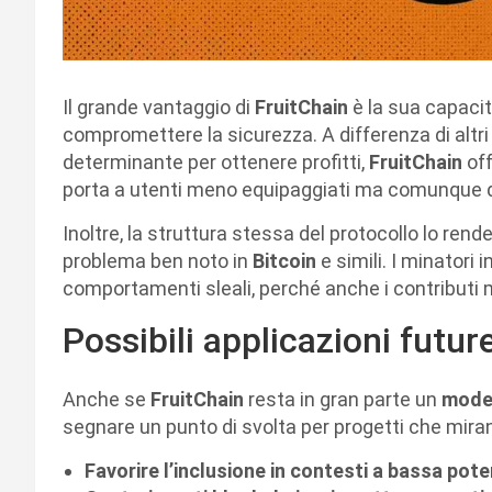
Il grande vantaggio di
FruitChain
è la sua capaci
compromettere la sicurezza. A differenza di altri 
determinante per ottenere profitti,
FruitChain
of
porta a utenti meno equipaggiati ma comunque di
Inoltre, la struttura stessa del protocollo lo rend
problema ben noto in
Bitcoin
e simili. I minatori i
comportamenti sleali, perché anche i contributi 
Possibili applicazioni futur
Anche se
FruitChain
resta in gran parte un
model
segnare un punto di svolta per progetti che mira
Favorire l’inclusione in contesti a bassa po