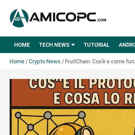
S
a
l
t
Novità Tecnologiche: Guide e News
Amicopc.com
a
a
HOME
TECH NEWS
TUTORIAL
ANDR
l
c
Home
Crypto News
FruitChain: Cos’è e come fun
o
n
t
e
n
u
t
o