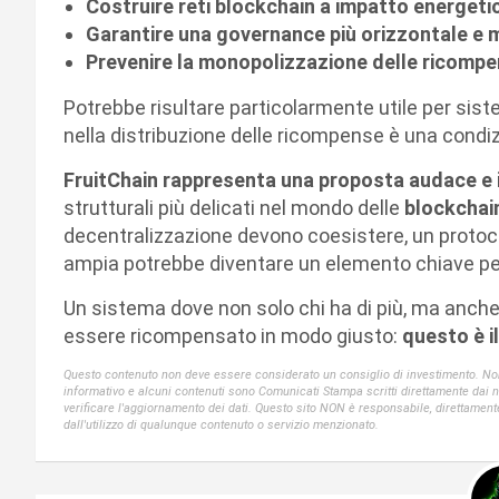
Costruire reti blockchain a impatto energeti
Garantire una governance più orizzontale e
Prevenire la monopolizzazione delle ricomp
Potrebbe risultare particolarmente utile per sis
nella distribuzione delle ricompense è una condiz
FruitChain rappresenta una proposta audace e 
strutturali più delicati nel mondo delle
blockchai
decentralizzazione devono coesistere, un protocol
ampia potrebbe diventare un elemento chiave per 
Un sistema dove non solo chi ha di più, ma anch
essere ricompensato in modo giusto:
questo è i
Questo contenuto non deve essere considerato un consiglio di investimento. Non 
informativo e alcuni contenuti sono Comunicati Stampa scritti direttamente dai nost
verificare l'aggiornamento dei dati. Questo sito NON è responsabile, direttament
dall'utilizzo di qualunque contenuto o servizio menzionato.