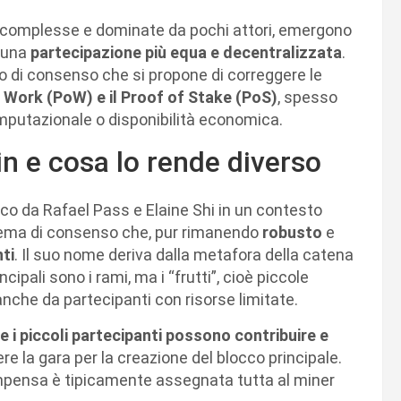
complesse e dominate da pochi attori, emergono
e una
partecipazione più equa e decentralizzata
.
vo di consenso che si propone di correggere le
 Work (PoW) e il Proof of Stake (PoS)
, spesso
omputazionale o disponibilità economica.
in e cosa lo rende diverso
co da Rafael Pass e Elaine Shi in un contesto
stema di consenso che, pur rimanendo
robusto
e
nti
. Il suo nome deriva dalla metafora della catena
cipali sono i rami, ma i “frutti”, cioè piccole
anche da partecipanti con risorse limitate.
e i piccoli partecipanti possono contribuire e
 la gara per la creazione del blocco principale.
mpensa è tipicamente assegnata tutta al miner