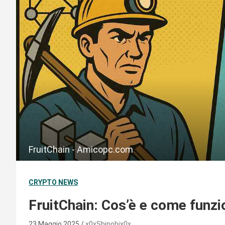
FruitChain - Amicopc.com
CRYPTO NEWS
FruitChain: Cos’è e come funzi
23 Maggio 2025
x0xShinobix0x