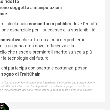
co ridotto
 meno soggetta a manipolazioni
ense
temi blockchain
comunitari o pubblici
, dove l’equità
ione essenziale per il successo e la sostenibilità.
innovativa
che affronta alcuni dei problemi
n
. In un panorama dove l’efficienza e la
lo che riesce a premiare il merito su scala più
le tecnologie del futuro.
e chi partecipa con onestà e costanza, possa
l sogno di FruitChain
.
offriamo alcun tipo di consulenza finanziaria. L'articolo ha uno scopo soltanto
ri Clienti. I lettori sono tenuti pertanto a effettuare le proprie ricerche per
e o indirettamente, per qualsivoglia danno o perdita, reale o presunta, causata