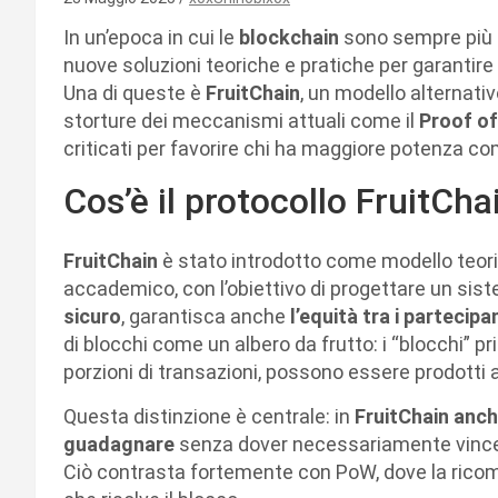
In un’epoca in cui le
blockchain
sono sempre più 
nuove soluzioni teoriche e pratiche per garantir
Una di queste è
FruitChain
, un modello alternati
storture dei meccanismi attuali come il
Proof of
criticati per favorire chi ha maggiore potenza c
Cos’è il protocollo FruitCha
FruitChain
è stato introdotto come modello teori
accademico, con l’obiettivo di progettare un si
sicuro
, garantisca anche
l’equità tra i partecipa
di blocchi come un albero da frutto: i “blocchi” prin
porzioni di transazioni, possono essere prodotti 
Questa distinzione è centrale: in
FruitChain anch
guadagnare
senza dover necessariamente vincere
Ciò contrasta fortemente con PoW, dove la rico