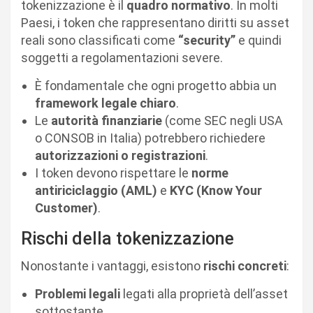
tokenizzazione è il
quadro normativo
. In molti
Paesi, i token che rappresentano diritti su asset
reali sono classificati come
“security”
e quindi
soggetti a regolamentazioni severe.
È fondamentale che ogni progetto abbia un
framework legale chiaro
.
Le
autorità finanziarie
(come SEC negli USA
o CONSOB in Italia) potrebbero richiedere
autorizzazioni o registrazioni
.
I token devono rispettare le
norme
antiriciclaggio (AML)
e
KYC (Know Your
Customer)
.
Rischi della tokenizzazione
Nonostante i vantaggi, esistono
rischi concreti
:
Problemi legali
legati alla proprietà dell’asset
sottostante