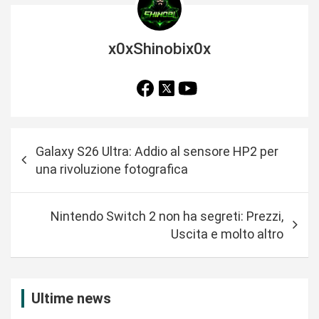
x0xShinobix0x
N
Galaxy S26 Ultra: Addio al sensore HP2 per
a
una rivoluzione fotografica
v
i
Nintendo Switch 2 non ha segreti: Prezzi,
g
Uscita e molto altro
a
z
i
Ultime news