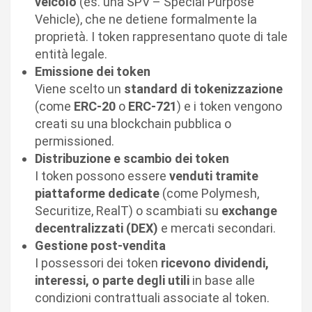
veicolo
(es. una SPV – Special Purpose
Vehicle), che ne detiene formalmente la
proprietà. I token rappresentano quote di tale
entità legale.
Emissione dei token
Viene scelto un
standard di tokenizzazione
(come
ERC-20
o
ERC-721
) e i token vengono
creati su una blockchain pubblica o
permissioned.
Distribuzione e scambio dei token
I token possono essere
venduti tramite
piattaforme dedicate
(come Polymesh,
Securitize, RealT) o scambiati su
exchange
decentralizzati (DEX)
e mercati secondari.
Gestione post-vendita
I possessori dei token
ricevono dividendi,
interessi, o parte degli utili
in base alle
condizioni contrattuali associate al token.