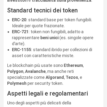
investitori
e
tracciabilità sulla provenienza
.
Standard tecnici dei token
ERC-20
: standard base per token fungibili.
Ideale per quote frazionate.
ERC-721
: token non fungibili, adatto a
rappresentare
beni unici
(es. singole opere
d’arte).
ERC-1155
: standard ibrido per collezioni di
asset con caratteristiche miste.
Le blockchain più usate sono
Ethereum
,
Polygon
,
Avalanche
, ma anche reti
specializzate come
Algorand
,
Tezos
, e
Polymesh
per security token.
Aspetti legali e regolamentari
Uno degli aspetti più delicati della