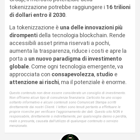
tokenizzazione potrebbe raggiungere i
16 trilioni
di dollari entro il 2030
.
La tokenizzazione è
una delle innovazioni più
dirompenti
della tecnologia blockchain. Rende
accessibili asset prima riservati a pochi,
aumenta la trasparenza, riduce i costi e apre la
porta a
un nuovo paradigma di investimento
globale
. Come ogni tecnologia emergente, va
approcciata con
consapevolezza
,
studio
e
attenzione ai rischi
, ma il potenziale è enorme.
Questo contenuto non deve essere considerato un consiglio di investimento.
Non offriamo alcun tipo di consulenza finanziaria. L'articolo ha uno scopo
soltanto informativo e alcuni contenuti sono Comunicati Stampa scritti
direttamente dai nostri Clienti. I lettori sono tenuti pertanto a effettuare le
proprie ricerche per verificare l'aggiornamento dei dati. Questo sito NON è
responsabile, direttamente o indirettamente, per qualsivoglia danno o perdita,
reale o presunta, causata dall'utilizzo di qualunque contenuto o servizio
menzionato.