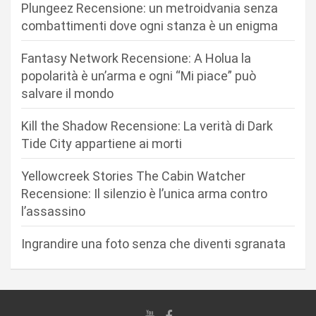
o
Plungeez Recensione: un metroidvania senza
n
combattimenti dove ogni stanza è un enigma
e
Fantasy Network Recensione: A Holua la
a
popolarità è un’arma e ogni “Mi piace” può
r
salvare il mondo
t
Kill the Shadow Recensione: La verità di Dark
i
Tide City appartiene ai morti
c
Yellowcreek Stories The Cabin Watcher
o
Recensione: Il silenzio è l’unica arma contro
l
l’assassino
i
Ingrandire una foto senza che diventi sgranata