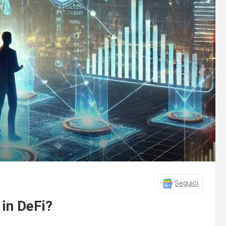
Seguici
in DeFi?