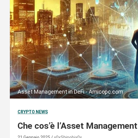
Asset Management in DeFi - Amicopc.com
CRYPTO NEWS
Che cos’è l’Asset Management 
21 Gennaio 2025
x0xShinobix0x