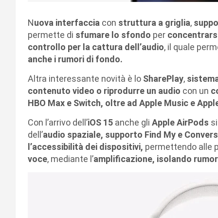
N
uova interfaccia
con
struttura a griglia
,
suppo
permette di
sfumare lo sfondo
per
concentrarsi
controllo per la cattura dell’audio
, il quale per
anche i rumori di fondo.
Altra interessante novità è lo
SharePlay
,
sistema
contenuto video o riprodurre un audio
con un
c
HBO Max e Switch, oltre ad Apple Music e Apple
Con l’arrivo dell’
iOS 15
anche gli
Apple AirPods
si
dell’
audio spaziale, supporto Find My e Conver
l’accessibilità dei dispositivi,
permettendo alle 
voce
, mediante l’
amplificazione, isolando rumor