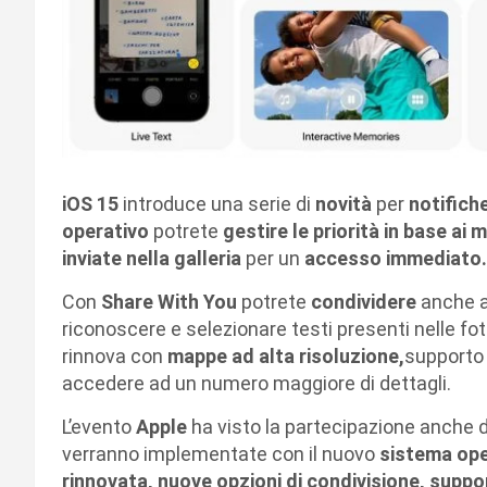
iOS 15
introduce una serie di
novità
per
notifich
operativo
potrete
gestire le priorità in base ai m
inviate nella galleria
per un
accesso immediato.
Con
Share With You
potrete
condividere
anche a
riconoscere e selezionare testi presenti nelle fot
rinnova con
mappe ad alta risoluzione,
supporto 
accedere ad un numero maggiore di dettagli.
L’evento
Apple
ha visto la partecipazione anche 
verranno implementate con il nuovo
sistema ope
rinnovata, nuove opzioni di condivisione, supp