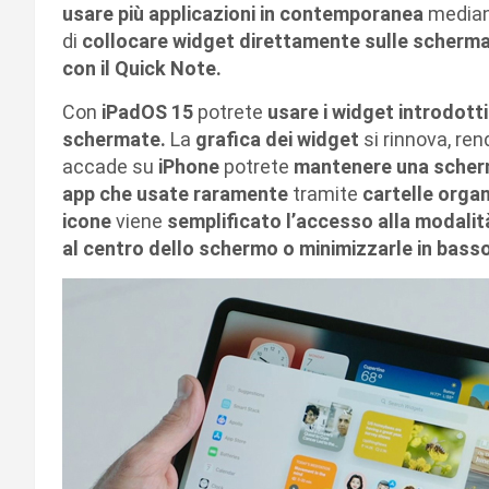
usare più applicazioni in contemporanea
media
di
collocare widget direttamente sulle scherm
con il Quick Note.
Con
iPadOS 15
potrete
usare i widget introdott
schermate.
La
grafica dei widget
si rinnova, ren
accade su
iPhone
potrete
mantenere una scherm
app che usate raramente
tramite
cartelle orga
icone
viene
semplificato l’accesso alla modalità
al centro dello schermo o minimizzarle in basso