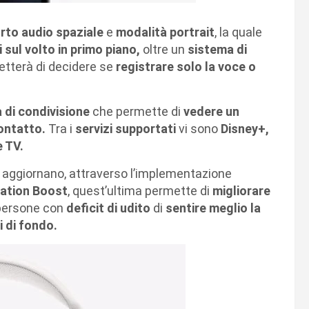
rto audio spaziale
e
modalità portrait
, la quale
 sul volto in primo piano,
oltre un
sistema di
metterà di decidere se
registrare solo la voce o
 di condivisione
che permette di
vedere un
ontatto.
Tra i
servizi supportati
vi sono
Disney+,
 TV.
 aggiornano, attraverso l’implementazione
sation Boost
, quest’ultima permette di
migliorare
persone con
deficit di udito
di
sentire meglio la
i di fondo.