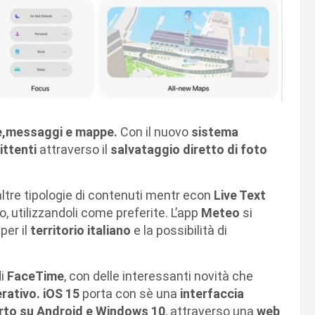
e,messaggi e mappe.
Con il nuovo
sistema
ittenti
attraverso il
salvataggio diretto di foto
ltre tipologie di contenuti mentr econ
Live Text
o, utilizzandoli come preferite. L’app
Meteo
si
per il
territorio italiano
e la possibilità di
di
FaceTime
, con delle interessanti novità che
rativo. iOS 15
porta con sè una
interfaccia
orto su Android e Windows 10
, attraverso una
web