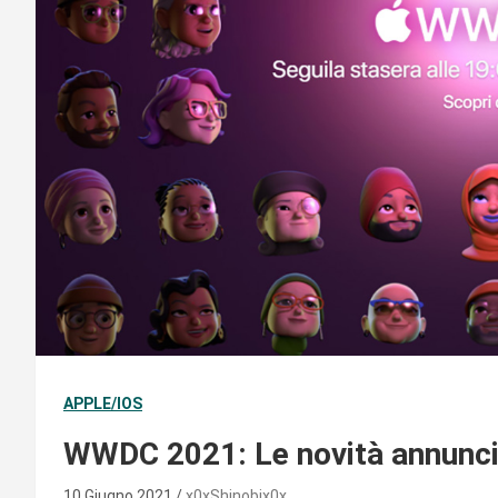
APPLE/IOS
WWDC 2021: Le novità annunc
10 Giugno 2021
x0xShinobix0x