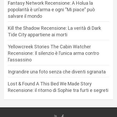
o
Fantasy Network Recensione: A Holua la
n
popolarità è un’arma e ogni “Mi piace” può
salvare il mondo
e
a
Kill the Shadow Recensione: La verità di Dark
r
Tide City appartiene ai morti
t
Yellowcreek Stories The Cabin Watcher
i
Recensione: Il silenzio è l’unica arma contro
c
l’assassino
o
Ingrandire una foto senza che diventi sgranata
l
i
Lost & Found A This Bed We Made Story
Recensione: il ritorno di Sophie tra furti e segreti