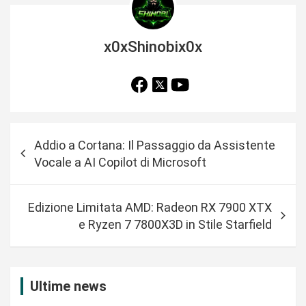
x0xShinobix0x
N
Addio a Cortana: Il Passaggio da Assistente
a
Vocale a AI Copilot di Microsoft
v
i
Edizione Limitata AMD: Radeon RX 7900 XTX
g
e Ryzen 7 7800X3D in Stile Starfield
a
z
i
Ultime news