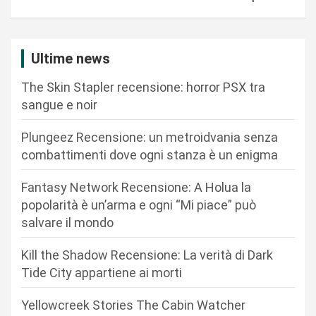
a
z
i
Ultime news
o
The Skin Stapler recensione: horror PSX tra
n
sangue e noir
e
Plungeez Recensione: un metroidvania senza
a
combattimenti dove ogni stanza è un enigma
r
Fantasy Network Recensione: A Holua la
t
popolarità è un’arma e ogni “Mi piace” può
i
salvare il mondo
c
Kill the Shadow Recensione: La verità di Dark
o
Tide City appartiene ai morti
l
i
Yellowcreek Stories The Cabin Watcher