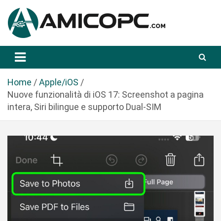
S
a
l
t
Novità Tecnologiche: Guide e News
Amicopc.com
a
a
l
Home
Apple/iOS
c
Nuove funzionalità di iOS 17: Screenshot a pagina
o
intera, Siri bilingue e supporto Dual-SIM
n
t
e
n
u
t
o