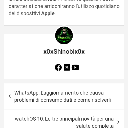
caratteristiche arricchiranno l’utilizzo quotidiano
dei dispositivi
Apple
.
x0xShinobix0x
N
WhatsApp: L’aggiornamento che causa
a
problemi di consumo dati e come risolverli
v
i
watchOS 10: Le tre principali novità per una
g
salute completa