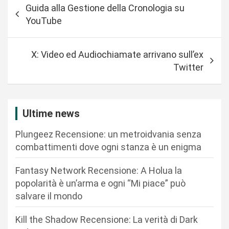
Guida alla Gestione della Cronologia su
a
YouTube
v
i
X: Video ed Audiochiamate arrivano sull’ex
g
Twitter
a
z
i
Ultime news
o
Plungeez Recensione: un metroidvania senza
n
combattimenti dove ogni stanza è un enigma
e
Fantasy Network Recensione: A Holua la
a
popolarità è un’arma e ogni “Mi piace” può
r
salvare il mondo
t
Kill the Shadow Recensione: La verità di Dark
i