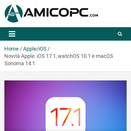
S
a
l
t
Novità Tecnologiche: Guide e News
Amicopc.com
a
a
l
Home
Apple/iOS
c
Novità Apple: iOS 17.1, watchOS 10.1 e macOS
o
Sonoma 14.1
n
t
e
n
u
t
o