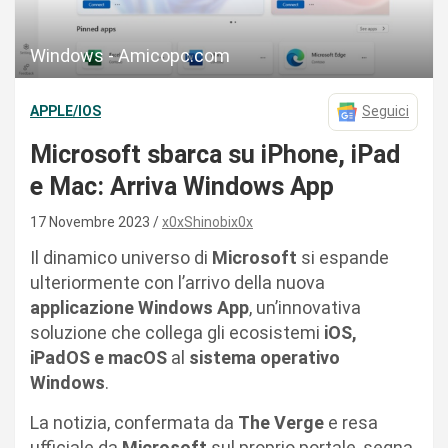
Windows - Amicopc.com
APPLE/IOS
Seguici
Microsoft sbarca su iPhone, iPad
e Mac: Arriva Windows App
17 Novembre 2023
x0xShinobix0x
Il dinamico universo di
Microsoft
si espande
ulteriormente con l’arrivo della nuova
applicazione Windows App
, un’innovativa
soluzione che collega gli ecosistemi
iOS,
iPadOS e macOS
al
sistema operativo
Windows
.
La notizia, confermata da
The Verge
e resa
ufficiale da
Microsoft
sul proprio portale, segna