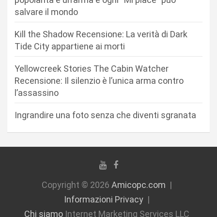
a
salvare il mondo
r
Kill the Shadow Recensione: La verità di Dark
t
Tide City appartiene ai morti
i
c
Yellowcreek Stories The Cabin Watcher
Recensione: Il silenzio è l’unica arma contro
o
l’assassino
l
i
Ingrandire una foto senza che diventi sgranata
Copyright © 2026
Amicopc.com
Informazioni Privacy
Chi siamo
Internet Marketing Services LLC