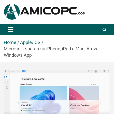
S
a
l
t
Novità Tecnologiche: Guide e News
Amicopc.com
a
a
l
Home
Apple/iOS
c
Microsoft sbarca su iPhone, iPad e Mac: Arriva
o
Windows App
n
t
e
n
u
t
o