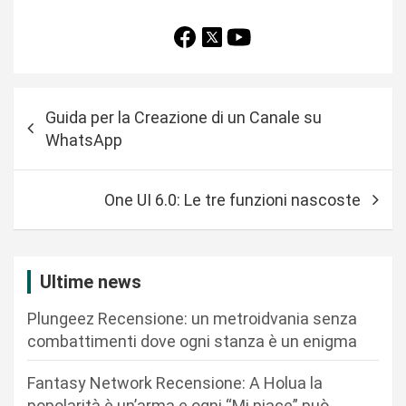
N
Guida per la Creazione di un Canale su
a
WhatsApp
v
i
One UI 6.0: Le tre funzioni nascoste
g
a
z
Ultime news
i
Plungeez Recensione: un metroidvania senza
o
combattimenti dove ogni stanza è un enigma
n
Fantasy Network Recensione: A Holua la
e
popolarità è un’arma e ogni “Mi piace” può