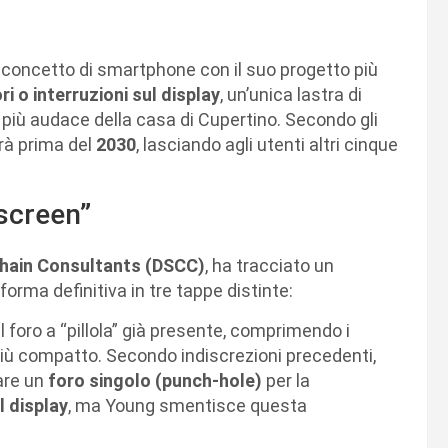
l concetto di smartphone con il suo progetto più
i o interruzioni sul display
, un’unica lastra di
 più audace della casa di Cupertino. Secondo gli
rrà prima del
2030
, lasciando agli utenti altri cinque
l screen”
Chain Consultants (DSCC)
, ha tracciato un
orma definitiva in tre tappe distinte:
l foro a “pillola” già presente, comprimendo i
iù compatto. Secondo indiscrezioni precedenti,
are un
foro singolo (punch-hole)
per la
l display
, ma Young smentisce questa