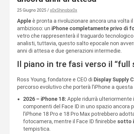
25 Giugno 2025
x0xShinobix0x
Apple
è pronta a rivoluzionare ancora una volta i
ambizioso: un
iPhone completamente privo di for
vetro che rappresenterà il traguardo tecnologico
analisti, tuttavia, questo salto epocale non avve
anni di attesa e due generazioni intermedie.
Il piano in tre fasi verso il “ful
Ross Young, fondatore e CEO di
Display Supply 
percorso evolutivo che porterà l’iPhone a questa f
2026 – iPhone 18:
Apple ridurrà ulteriormente i
componenti del Face ID in uno spazio ancora p
l’iPhone 18 Pro e 18 Pro Max potrebbero adott
fotocamera, mentre il Face ID finirebbe
sotto i
tempistica.