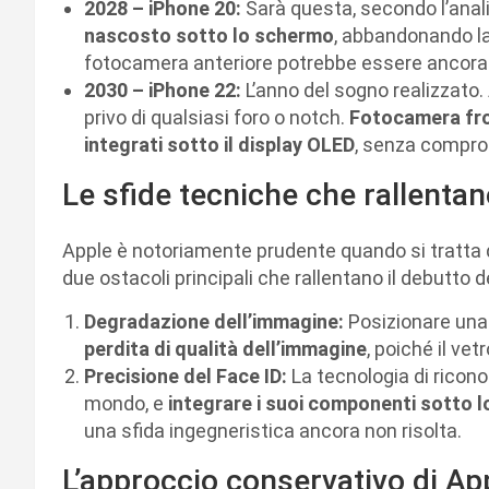
2028 – iPhone 20:
Sarà questa, secondo l’analis
nascosto sotto lo schermo
, abbandonando la p
fotocamera anteriore potrebbe essere ancora “
2030 – iPhone 22:
L’anno del sogno realizzato. 
privo di qualsiasi foro o notch.
Fotocamera fro
integrati sotto il display OLED
, senza comprom
Le sfide tecniche che rallenta
Apple è notoriamente prudente quando si tratta 
due ostacoli principali che rallentano il debutto de
Degradazione dell’immagine:
Posizionare una
perdita di qualità dell’immagine
, poiché il vet
Precisione del Face ID:
La tecnologia di ricon
mondo, e
integrare i suoi componenti sotto 
una sfida ingegneristica ancora non risolta.
L’approccio conservativo di Ap