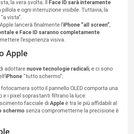
ta, la vera svolta. Il
Face ID sarà interamente
illola e ogni interruzione visibile. Tuttavia, la
a vista”.
Apple lancerà finalmente l’
iPhone “all screen”
,
ntale e Face ID saranno completamente
ettere l’esperienza visiva.
no Apple
di adottare
nuove tecnologie radicali
, e ci sono
ll’
iPhone
“tutto schermo”:
 fotocamera sotto il pannello OLED comporta una
ro e i pixel soprastanti filtrano la luce.
oscimento facciale di
Apple
è tra le più affidabili al
lo schermo
senza comprometterne la precisione è
ple