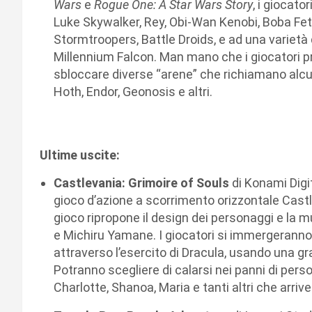
Wars
e
Rogue One: A Star Wars Story
, i giocato
Luke Skywalker, Rey, Obi-Wan Kenobi, Boba Fet
Stormtroopers, Battle Droids, e ad una varietà d
Millennium Falcon. Man mano che i giocatori pr
sbloccare diverse “arene” che richiamano alcu
Hoth, Endor, Geonosis e altri.
Ultime uscite:
Castlevania: Grimoire of Souls
di Konami Digi
gioco d’azione a scorrimento orizzontale Castl
gioco ripropone il design dei personaggi e la m
e Michiru Yamane. I giocatori si immergeranno
attraverso l’esercito di Dracula, usando una g
Potranno scegliere di calarsi nei panni di per
Charlotte, Shanoa, Maria e tanti altri che arriv