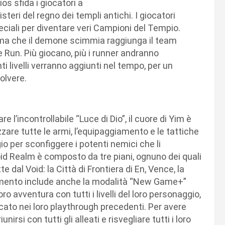
os sfida i giocatori a
eri del regno dei templi antichi. I giocatori
iali per diventare veri Campioni del Tempio.
rima che il demone scimmia raggiunga il team
Run. Più giocano, più i runner andranno
ti livelli verranno aggiunti nel tempo, per un
solvere.
 l’incontrollabile “Luce di Dio”, il cuore di Yim è
izzare tutte le armi, l’equipaggiamento e le tattiche
io per sconfiggere i potenti nemici che li
Void Realm è composto da tre piani, ognuno dei quali
e dal Void: la Città di Frontiera di En, Vence, la
namento include anche la modalità “New Game+”
ro avventura con tutti i livelli del loro personaggio,
cato nei loro playthrough precedenti. Per avere
si con tutti gli alleati e risvegliare tutti i loro