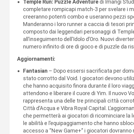
Temple Run: Puzzle Adventure
di Imangi Studi
completare rompicapi match-3 per svelare i mist
creeranno potenti combo e useranno pezzi spec
Manderanno i loro runner a caccia di tesori p
composto dai leggendari personaggi di Temple 
all’inseguimento dell’Idolo d’Oro. Nuovi diverten
numero infinito di ore di gioco e di puzzle da ri
Aggiornamenti:
Fantasian
– Dopo essersi sacrificata per domare
stato corrotto dal Void. I giocatori devono util
che hanno acquisito finora durante il loro viagg
attendono e liberare il cuore di Yim. Il nuovo 
rappresenta una delle tre principali città corrott
Città d’Acqua e Vibra Royal Capital. L’aggior
che permetterà ai giocatori di ricominciare la lo
le abilità e l’equipaggiamento che hanno sbloc
accesso a “New Game+” i giocatori dovranno riunir