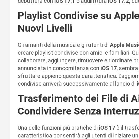
debutterà con
iOS 17.1
o addirittura
iOS 17.2,
que
Playlist Condivise su Appl
Nuovi Livelli
Gli amanti della musica e gli utenti di
Apple Mus
creare playlist condivise con amici e familiari. 
collaborare, aggiungere, rimuovere e riordinare br
annunciata in concomitanza con
iOS 17
, sembra 
sfruttare appieno questa caratteristica. L’aggior
condivise arriverà successivamente al lancio di
i
Trasferimento dei File di A
Condividere Senza Interruz
Una delle funzioni più pratiche di
iOS 17
è il trasf
caratteristica consentirà agli utenti di iniziare u