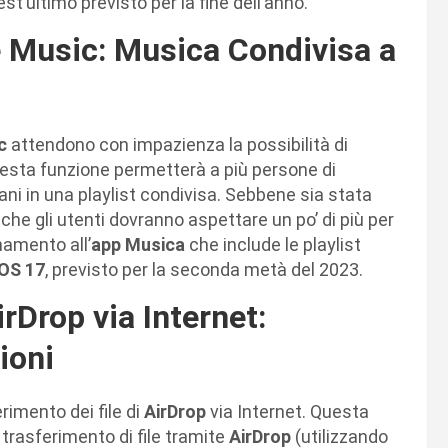
st’ultimo previsto per la fine dell’anno.
e Music: Musica Condivisa a
ic
attendono con impazienza la possibilità di
Questa funzione permetterà a più persone di
ani in una playlist condivisa. Sebbene sia stata
che gli utenti dovranno aspettare un po’ di più per
namento all’
app Musica
che include le playlist
OS 17
, previsto per la seconda metà del 2023.
irDrop via Internet:
ioni
erimento dei file di
AirDrop
via Internet. Questa
n trasferimento di file tramite
AirDrop
(utilizzando