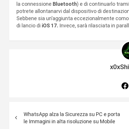
la connessione
Bluetooth
) e di continuarlo tra
potrete allontanarvi dal dispositivo di destinazio
Sebbene sia un’aggiunta eccezionalmente comoda
di lancio di
iOS 17.
Invece, sarà rilasciata in para
x0xSh
N
WhatsApp alza la Sicurezza su PC e porta
a
le Immagini in alta risoluzione su Mobile