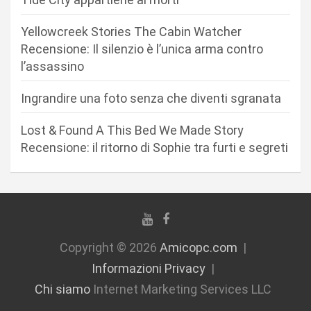
t
i
Yellowcreek Stories The Cabin Watcher
c
Recensione: Il silenzio è l’unica arma contro
l’assassino
o
l
Ingrandire una foto senza che diventi sgranata
i
Lost & Found A This Bed We Made Story
Recensione: il ritorno di Sophie tra furti e segreti
Copyright © 2026
Amicopc.com
Informazioni Privacy
Chi siamo
Internet Marketing Services LLC