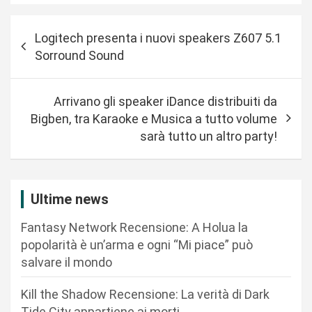
N
Logitech presenta i nuovi speakers Z607 5.1
a
Sorround Sound
v
i
Arrivano gli speaker iDance distribuiti da
g
Bigben, tra Karaoke e Musica a tutto volume
a
sarà tutto un altro party!
z
i
Ultime news
o
n
Fantasy Network Recensione: A Holua la
popolarità è un’arma e ogni “Mi piace” può
e
salvare il mondo
a
r
Kill the Shadow Recensione: La verità di Dark
Tide City appartiene ai morti