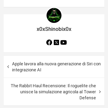
x0xShinobix0x
N
Apple lavora alla nuova generazione di Siri con
a
integrazione AI
v
i
The Rabbit Haul Recensione: Il roguelite che
g
unisce la simulazione agricola al Tower
a
Defense
z