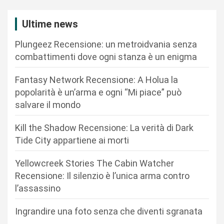
i
Ultime news
o
n
Plungeez Recensione: un metroidvania senza
combattimenti dove ogni stanza è un enigma
e
a
Fantasy Network Recensione: A Holua la
r
popolarità è un’arma e ogni “Mi piace” può
salvare il mondo
t
i
Kill the Shadow Recensione: La verità di Dark
c
Tide City appartiene ai morti
o
Yellowcreek Stories The Cabin Watcher
l
Recensione: Il silenzio è l’unica arma contro
i
l’assassino
Ingrandire una foto senza che diventi sgranata