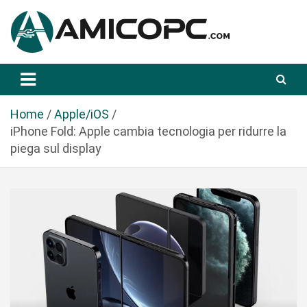
S
a
l
t
Novità Tecnologiche: Guide e News
Amicopc.com
a
a
l
Home
Apple/iOS
c
iPhone Fold: Apple cambia tecnologia per ridurre la
o
piega sul display
n
t
e
n
u
t
o