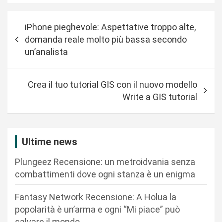
N
iPhone pieghevole: Aspettative troppo alte,
a
domanda reale molto più bassa secondo
v
un’analista
i
g
Crea il tuo tutorial GIS con il nuovo modello
a
Write a GIS tutorial
z
i
Ultime news
o
n
Plungeez Recensione: un metroidvania senza
combattimenti dove ogni stanza è un enigma
e
a
Fantasy Network Recensione: A Holua la
r
popolarità è un’arma e ogni “Mi piace” può
salvare il mondo