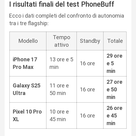
I risultati finali del test PhoneBuff
Ecco i dati completi del confronto di autonomia
tra i tre flagship:
Tempo
Modello
Standby
Totale
attivo
29 ore
iPhone 17
13 ore e 5
16 ore
e 5
Pro Max
min
min
27 ore
Galaxy S25
11 ore e
16 ore
e 50
Ultra
50 min
min
26 ore
Pixel 10 Pro
10 ore e
16 ore
e 45
XL
45 min
min