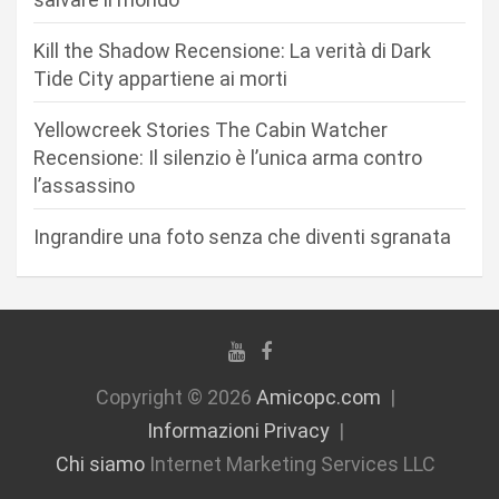
t
i
Kill the Shadow Recensione: La verità di Dark
c
Tide City appartiene ai morti
o
Yellowcreek Stories The Cabin Watcher
l
Recensione: Il silenzio è l’unica arma contro
i
l’assassino
Ingrandire una foto senza che diventi sgranata
Copyright © 2026
Amicopc.com
Informazioni Privacy
Chi siamo
Internet Marketing Services LLC