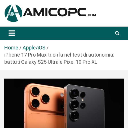
S
a
l
t
Novità Tecnologiche: Guide e News
Amicopc.com
a
a
l
Home
Apple/iOS
c
iPhone 17 Pro Max trionfa nel test di autonomia:
o
battuti Galaxy S25 Ultra e Pixel 10 Pro XL
n
t
e
n
u
t
o