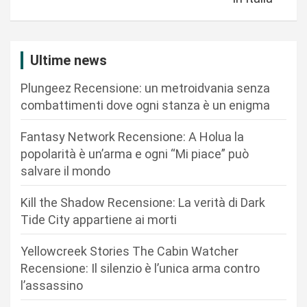
g
a
z
Ultime news
i
Plungeez Recensione: un metroidvania senza
o
combattimenti dove ogni stanza è un enigma
n
Fantasy Network Recensione: A Holua la
e
popolarità è un’arma e ogni “Mi piace” può
a
salvare il mondo
r
Kill the Shadow Recensione: La verità di Dark
t
Tide City appartiene ai morti
i
c
Yellowcreek Stories The Cabin Watcher
Recensione: Il silenzio è l’unica arma contro
o
l’assassino
l