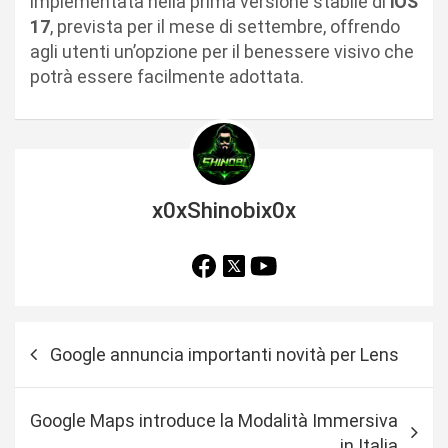
implementata nella prima versione stabile di
iOS
17
, prevista per il mese di settembre, offrendo
agli utenti un’opzione per il benessere visivo che
potrà essere facilmente adottata.
x0xShinobix0x
N
Google annuncia importanti novità per Lens
a
v
Google Maps introduce la Modalità Immersiva
i
in Italia