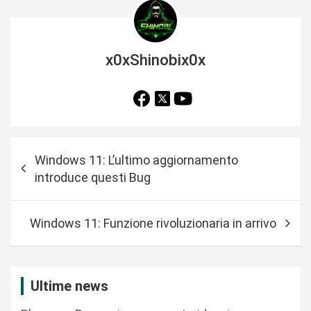
x0xShinobix0x
N
Windows 11: L’ultimo aggiornamento
a
introduce questi Bug
v
i
Windows 11: Funzione rivoluzionaria in arrivo
g
a
z
Ultime news
i