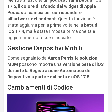
Mentre si ascolta un
podcast sulla beta di iOS
17.5
,
il colore di sfondo del widget di Apple
Podcasts cambia per corrispondere
all’artwork del podcast.
Questa funzione è
stata aggiunta per la prima volta nella
beta di
iOS 17.4
, ma è stata rimossa prima che tale
aggiornamento fosse rilasciato.
Gestione Dispositivi Mobili
Come segnalato da
Aaron Perris
, le
soluzioni
MDM
possono imporre una
versione beta di iOS
durante la Registrazione Automatica del
Dispositivo a partire dal beta di iOS 17.5.
Cambiamenti di Codice