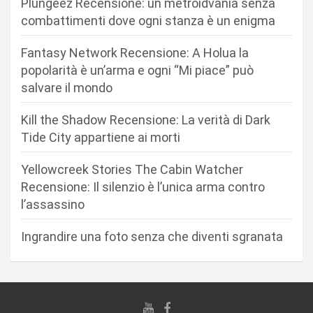
Plungeez Recensione: un metroidvania senza
o
combattimenti dove ogni stanza è un enigma
n
Fantasy Network Recensione: A Holua la
e
popolarità è un’arma e ogni “Mi piace” può
a
salvare il mondo
r
Kill the Shadow Recensione: La verità di Dark
t
Tide City appartiene ai morti
i
c
Yellowcreek Stories The Cabin Watcher
Recensione: Il silenzio è l’unica arma contro
o
l’assassino
l
i
Ingrandire una foto senza che diventi sgranata