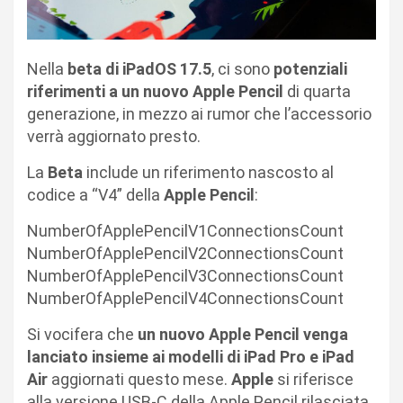
Nella
beta di iPadOS 17.5
, ci sono
potenziali
riferimenti a un nuovo Apple Pencil
di quarta
generazione, in mezzo ai rumor che l’accessorio
verrà aggiornato presto.
La
Beta
include un riferimento nascosto al
codice a “V4” della
Apple Pencil
:
NumberOfApplePencilV1ConnectionsCount
NumberOfApplePencilV2ConnectionsCount
NumberOfApplePencilV3ConnectionsCount
NumberOfApplePencilV4ConnectionsCount
Si vocifera che
un nuovo Apple Pencil venga
lanciato insieme ai modelli di iPad Pro e iPad
Air
aggiornati questo mese.
Apple
si riferisce
alla versione USB-C della Apple Pencil rilasciata