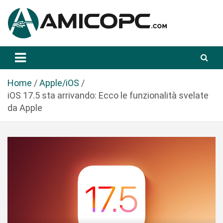
S
a
l
t
Novità Tecnologiche: Guide e News
Amicopc.com
a
a
l
Home
Apple/iOS
c
iOS 17.5 sta arrivando: Ecco le funzionalità svelate
o
da Apple
n
t
e
n
u
t
o