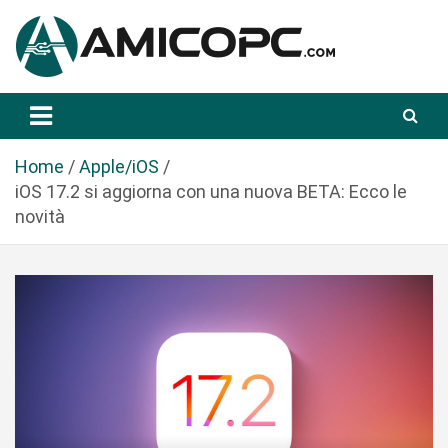
S
a
l
t
Novità Tecnologiche: Guide e News
Amicopc.com
a
a
l
Home
Apple/iOS
c
iOS 17.2 si aggiorna con una nuova BETA: Ecco le
o
novità
n
t
e
n
u
t
o