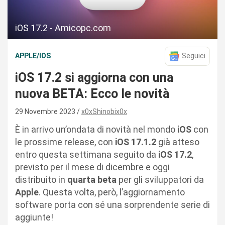
iOS 17.2 - Amicopc.com
APPLE/IOS
Seguici
iOS 17.2 si aggiorna con una
nuova BETA: Ecco le novità
29 Novembre 2023
x0xShinobix0x
È in arrivo un’ondata di novità nel mondo
iOS
con
le prossime release, con
iOS 17.1.2
già atteso
entro questa settimana seguito da
iOS 17.2
,
previsto per il mese di dicembre e oggi
distribuito in
quarta beta
per gli sviluppatori da
Apple
. Questa volta, però, l’aggiornamento
software porta con sé una sorprendente serie di
aggiunte!