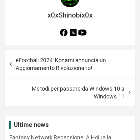
x0xShinobix0x
N
eFootball 2024: Konami annuncia un
a
Aggiornamento Rivoluzionario!
v
i
Metodi per passare da Windows 10 a
g
Windows 11
a
z
i
Ultime news
o
Fantasy Network Recensione: A Holua la