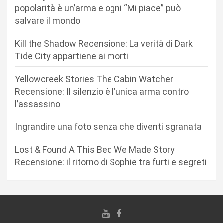
n
popolarità è un’arma e ogni “Mi piace” può
salvare il mondo
e
a
Kill the Shadow Recensione: La verità di Dark
r
Tide City appartiene ai morti
t
Yellowcreek Stories The Cabin Watcher
i
Recensione: Il silenzio è l’unica arma contro
c
l’assassino
o
Ingrandire una foto senza che diventi sgranata
l
i
Lost & Found A This Bed We Made Story
Recensione: il ritorno di Sophie tra furti e segreti