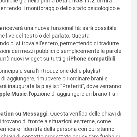
onibile già nella prima beta di
iOS 17.2
, offrirà
sentendo il monitoraggio dello stato psicologico e
ne
riceverà una nuova funzionalità: sarà possibile
 live del testo o del parlato. Questa
do ci si trova all’estero, permettendo di tradurre
zioni dei mezzi pubblici o semplicemente le parole
urrà nuovi widget su tutti gli
iPhone compatibili
.
 principale sarà l’introduzione delle playlist
di aggiungere, rimuovere o riordinare brani e
sarà inaugurata la playlist “Preferiti”, dove verranno
pple Music
: l’opzione di aggiungere un brano tra i
ication su Messaggi.
Questa verifica delle chiavi di
 trovano di fronte a situazioni estreme, come
di verificare l’identità della persona con cui stanno
hiavi di contatto progettato per evitare fughe di