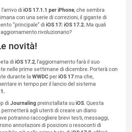
l’arrivo di
iOS 17.1.1 per iPhone
, che sembra
timana con una serie di correzioni, il gigante di
ento “principale” di
iOS 17: iOS 17.2.
Ma quali
aggiornamento rivoluzionario?
e novità!
beta di
iOS 17.2
, l’aggiornamento farà il suo
nte nelle prime settimane di dicembre. Porterà con
ate durante la
WWDC
per
iOS 17
ma che,
entare in tempo per il lancio del sistema
.1.
pp di
Journaling
preinstallata su
iOS
. Questa
permetterà agli utenti di creare un diario
dove potranno raccogliere brevi testi, messaggi,
rsino annotazioni di posizioni o resoconti di