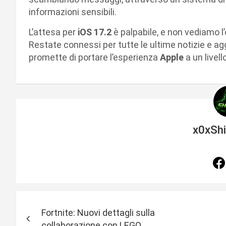
informazioni sensibili.
L’attesa per
iOS 17.2
è palpabile, e non vediamo l
Restate connessi per tutte le ultime notizie e 
promette di portare l’esperienza
Apple
a un live
x0xSh
N
Fortnite: Nuovi dettagli sulla
a
collaborazione con LEGO