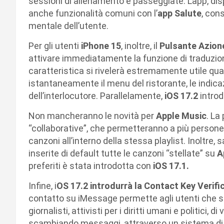
sessioni di allenamento e passeggiate. L’app, disp
anche funzionalità comuni con l’
app Salute
, con
mentale dell’utente.
Per gli utenti
iPhone 15
, inoltre, il
Pulsante Azio
attivare immediatamente la funzione di traduzione
caratteristica si rivelerà estremamente utile quan
istantaneamente il menu del ristorante, le indica
dell’interlocutore. Parallelamente,
iOS 17.2
introd
Non mancheranno le novità per
Apple Music
. La
“collaborative”, che permetteranno a più persone 
canzoni all’interno della stessa playlist. Inoltre, 
inserite di default tutte le canzoni “stellate” su
A
preferiti è stata introdotta con
iOS 17.1.
Infine, i
OS 17.2 introdurrà la Contact Key Verif
contatto su iMessage permette agli utenti che si
giornalisti, attivisti per i diritti umani e politici, 
scambiando messaggi, attraverso un sistema di c