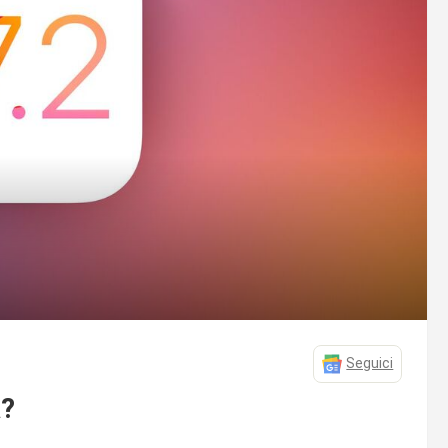
Seguici
a?