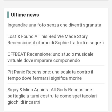
z
i
Ultime news
o
Ingrandire una foto senza che diventi sgranata
n
Lost & Found A This Bed We Made Story
e
Recensione: il ritorno di Sophie tra furti e segreti
a
r
OFFBEAT Recensione: uno studio musicale
virtuale dove imparare componendo
t
i
Pit Panic Recensione: una scalata contro il
c
tempo dove fermarsi significa morire
o
Signy & Mino Against All Gods Recensione:
l
battaglie a turni costruite come spettacolari
i
giochi di incastri