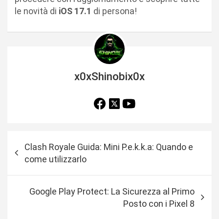
le novità di
iOS 17.1
di persona!
x0xShinobix0x
N
Clash Royale Guida: Mini P.e.k.k.a: Quando e
a
come utilizzarlo
v
i
Google Play Protect: La Sicurezza al Primo
g
Posto con i Pixel 8
a