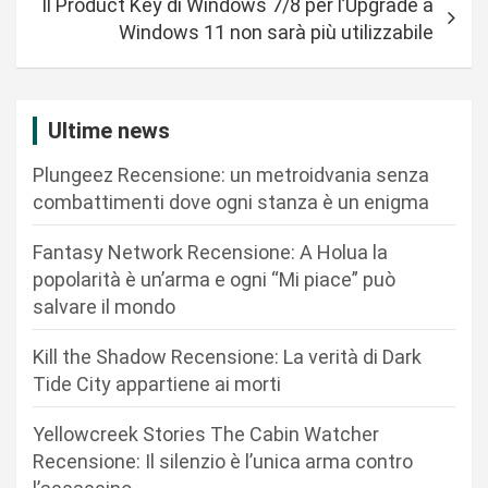
Il Product Key di Windows 7/8 per l’Upgrade a
g
Windows 11 non sarà più utilizzabile
a
z
i
Ultime news
o
Plungeez Recensione: un metroidvania senza
n
combattimenti dove ogni stanza è un enigma
e
Fantasy Network Recensione: A Holua la
a
popolarità è un’arma e ogni “Mi piace” può
r
salvare il mondo
t
Kill the Shadow Recensione: La verità di Dark
i
Tide City appartiene ai morti
c
Yellowcreek Stories The Cabin Watcher
o
Recensione: Il silenzio è l’unica arma contro
l