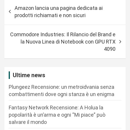
N
Amazon lancia una pagina dedicata ai
a
prodotti richiamati e non sicuri
v
i
Commodore Industries: Il Rilancio del Brand e
g
la Nuova Linea di Notebook con GPU RTX
a
4090
z
i
Ultime news
o
n
Plungeez Recensione: un metroidvania senza
combattimenti dove ogni stanza è un enigma
e
a
Fantasy Network Recensione: A Holua la
r
popolarità è un’arma e ogni “Mi piace” può
salvare il mondo
t