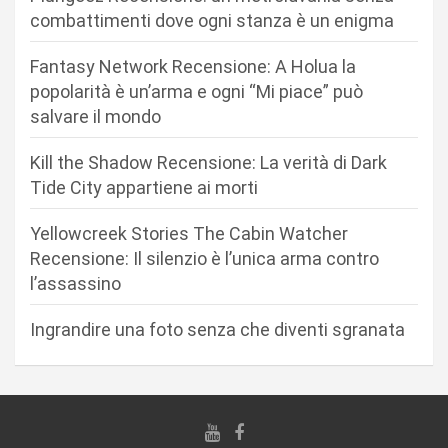
o
combattimenti dove ogni stanza è un enigma
n
Fantasy Network Recensione: A Holua la
e
popolarità è un’arma e ogni “Mi piace” può
a
salvare il mondo
r
Kill the Shadow Recensione: La verità di Dark
t
Tide City appartiene ai morti
i
c
Yellowcreek Stories The Cabin Watcher
Recensione: Il silenzio è l’unica arma contro
o
l’assassino
l
i
Ingrandire una foto senza che diventi sgranata