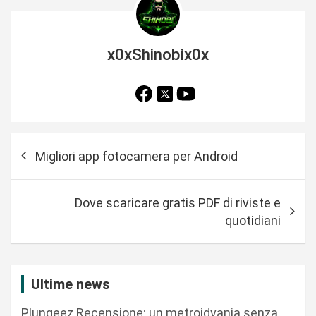
x0xShinobix0x
N
Migliori app fotocamera per Android
a
v
Dove scaricare gratis PDF di riviste e
i
quotidiani
g
a
z
Ultime news
i
Plungeez Recensione: un metroidvania senza