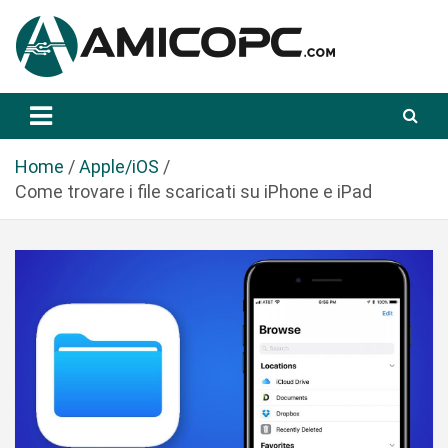
S
a
l
t
Novità Tecnologiche: Guide e News
Amicopc.com
a
a
l
Home
Apple/iOS
c
Come trovare i file scaricati su iPhone e iPad
o
n
t
e
n
u
t
o