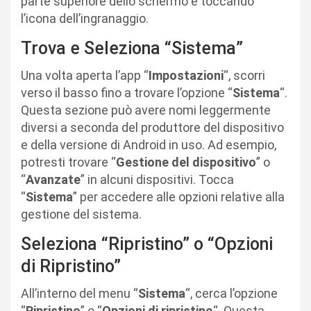
parte superiore dello schermo e toccando
l’icona dell’ingranaggio.
Trova e Seleziona “Sistema”
Una volta aperta l’app “
Impostazioni
“, scorri
verso il basso fino a trovare l’opzione “
Sistema
“.
Questa sezione può avere nomi leggermente
diversi a seconda del produttore del dispositivo
e della versione di Android in uso. Ad esempio,
potresti trovare “
Gestione del dispositivo
” o
“
Avanzate
” in alcuni dispositivi. Tocca
“
Sistema
” per accedere alle opzioni relative alla
gestione del sistema.
Seleziona “Ripristino” o “Opzioni
di Ripristino”
All’interno del menu “
Sistema
“, cerca l’opzione
“
Ripristino
” o “
Opzioni di ripristino
“. Questa