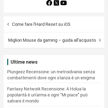
N
Come fare l’Hard Reset su iOS
a
v
Migliori Mouse da gaming – guida all’acquisto
i
g
a
Ultime news
z
Plungeez Recensione: un metroidvania senza
i
combattimenti dove ogni stanza è un enigma
o
n
Fantasy Network Recensione: A Holua la
popolarità è un’arma e ogni “Mi piace” può
e
salvare il mondo
a