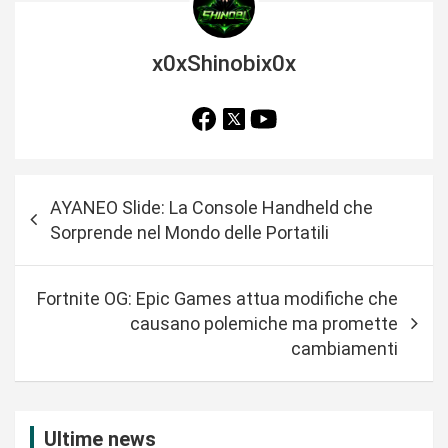
x0xShinobix0x
N
AYANEO Slide: La Console Handheld che
a
Sorprende nel Mondo delle Portatili
v
i
Fortnite OG: Epic Games attua modifiche che
g
causano polemiche ma promette
a
cambiamenti
z
i
Ultime news
o