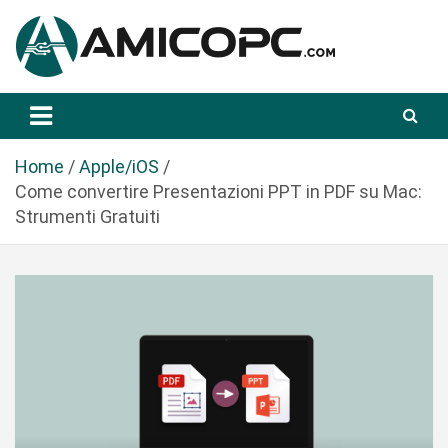
S
a
l
t
Novità Tecnologiche: Guide e News
Amicopc.com
a
a
l
Home
Apple/iOS
c
Come convertire Presentazioni PPT in PDF su Mac:
o
Strumenti Gratuiti
n
t
e
n
u
t
o