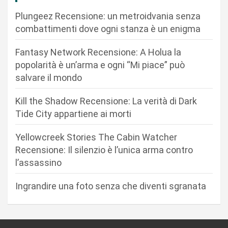
n
Plungeez Recensione: un metroidvania senza
combattimenti dove ogni stanza è un enigma
e
a
Fantasy Network Recensione: A Holua la
r
popolarità è un’arma e ogni “Mi piace” può
salvare il mondo
t
i
Kill the Shadow Recensione: La verità di Dark
c
Tide City appartiene ai morti
o
Yellowcreek Stories The Cabin Watcher
l
Recensione: Il silenzio è l’unica arma contro
i
l’assassino
Ingrandire una foto senza che diventi sgranata