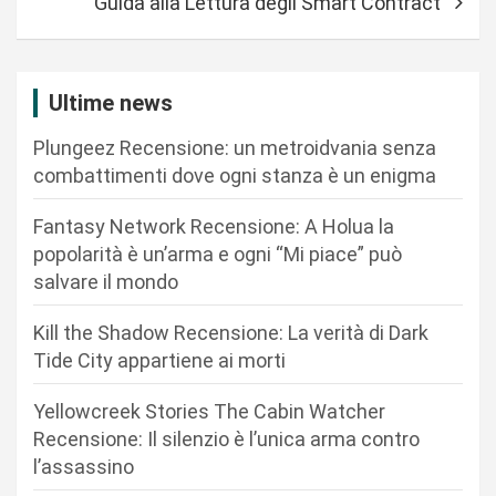
Guida alla Lettura degli Smart Contract
g
a
z
Ultime news
i
Plungeez Recensione: un metroidvania senza
o
combattimenti dove ogni stanza è un enigma
n
Fantasy Network Recensione: A Holua la
e
popolarità è un’arma e ogni “Mi piace” può
a
salvare il mondo
r
Kill the Shadow Recensione: La verità di Dark
t
Tide City appartiene ai morti
i
c
Yellowcreek Stories The Cabin Watcher
Recensione: Il silenzio è l’unica arma contro
o
l’assassino
l