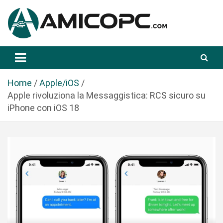
S
a
l
t
Novità Tecnologiche: Guide e News
Amicopc.com
a
a
l
Home
Apple/iOS
c
Apple rivoluziona la Messaggistica: RCS sicuro su
o
iPhone con iOS 18
n
t
e
n
u
t
o