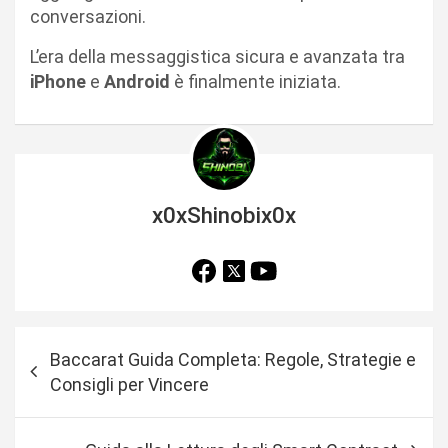
conversazioni.
L’era della messaggistica sicura e avanzata tra
iPhone
e
Android
è finalmente iniziata.
x0xShinobix0x
N
Baccarat Guida Completa: Regole, Strategie e
a
Consigli per Vincere
v
i