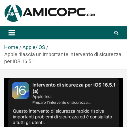
S
a
l
t
Novità Tecnologiche: Guide e News
Amicopc.com
a
a
l
Home
Apple/iOS
c
Apple rilascia un importante intervento di sicurezza
o
per iOS 16.5.1
n
t
e
n
u
t
o