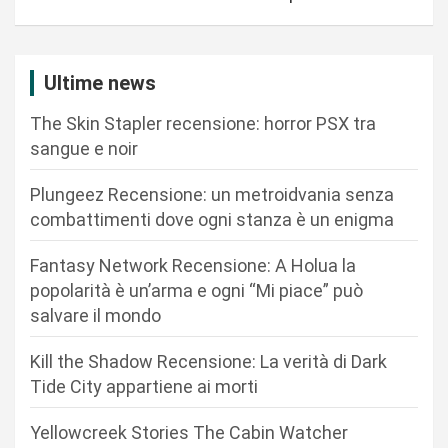
a
z
i
Ultime news
o
The Skin Stapler recensione: horror PSX tra
n
sangue e noir
e
Plungeez Recensione: un metroidvania senza
a
combattimenti dove ogni stanza è un enigma
r
Fantasy Network Recensione: A Holua la
t
popolarità è un’arma e ogni “Mi piace” può
i
salvare il mondo
c
Kill the Shadow Recensione: La verità di Dark
o
Tide City appartiene ai morti
l
i
Yellowcreek Stories The Cabin Watcher