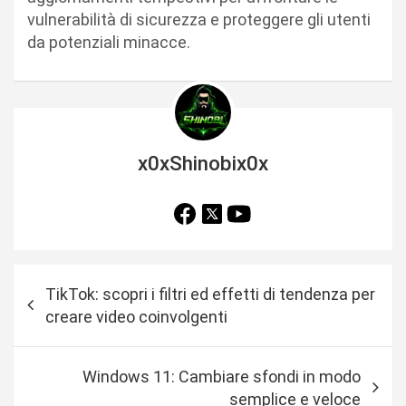
vulnerabilità di sicurezza e proteggere gli utenti
da potenziali minacce.
x0xShinobix0x
N
TikTok: scopri i filtri ed effetti di tendenza per
a
creare video coinvolgenti
v
i
Windows 11: Cambiare sfondi in modo
g
semplice e veloce