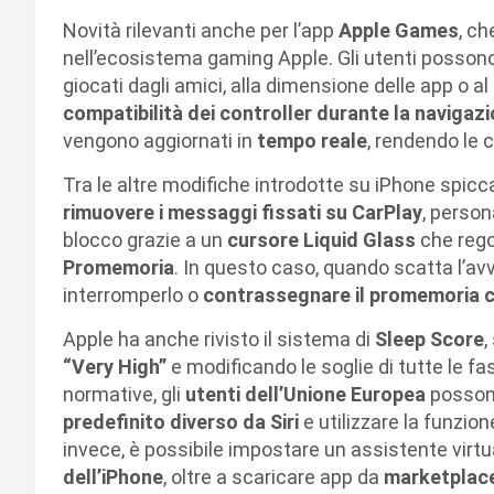
Novità rilevanti anche per l’app
Apple Games
, ch
nell’ecosistema gaming Apple. Gli utenti posson
giocati dagli amici, alla dimensione delle app o al 
compatibilità dei controller durante la navigazi
vengono aggiornati in
tempo reale
, rendendo le 
Tra le altre modifiche introdotte su iPhone spicca
rimuovere i messaggi fissati su CarPlay
, person
blocco grazie a un
cursore Liquid Glass
che regol
Promemoria
. In questo caso, quando scatta l’avv
interromperlo o
contrassegnare il promemoria
Apple ha anche rivisto il sistema di
Sleep Score
,
“Very High”
e modificando le soglie di tutte le fa
normative, gli
utenti dell’Unione Europea
posson
predefinito diverso da Siri
e utilizzare la funzion
invece, è possibile impostare un assistente virtual
dell’iPhone
, oltre a scaricare app da
marketplace