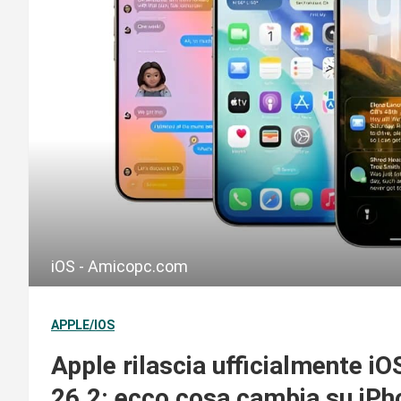
iOS - Amicopc.com
APPLE/IOS
Apple rilascia ufficialmente iO
26.2: ecco cosa cambia su iPh