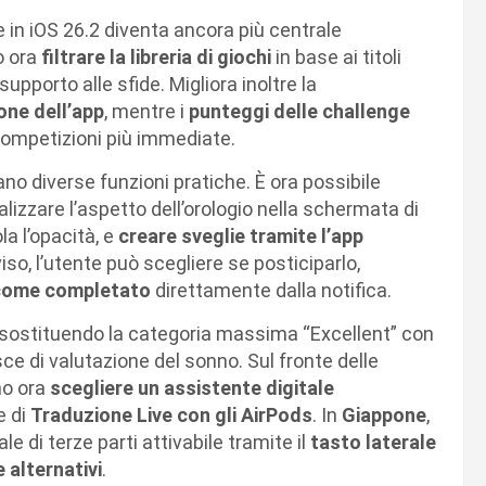
e in iOS 26.2 diventa ancora più centrale
o ora
filtrare la libreria di giochi
in base ai titoli
supporto alle sfide. Migliora inoltre la
one dell’app
, mentre i
punteggi delle challenge
competizioni più immediate.
no diverse funzioni pratiche. È ora possibile
alizzare l’aspetto dell’orologio nella schermata di
a l’opacità, e
creare sveglie tramite l’app
iso, l’utente può scegliere se posticiparlo,
 come completato
direttamente dalla notifica.
 sostituendo la categoria massima “Excellent” con
sce di valutazione del sonno. Sul fronte delle
o ora
scegliere un assistente digitale
e di
Traduzione Live con gli AirPods
. In
Giappone
,
e di terze parti attivabile tramite il
tasto laterale
 alternativi
.