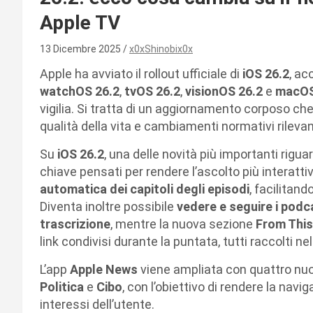
Apple TV
13 Dicembre 2025
x0xShinobix0x
Apple ha avviato il rollout ufficiale di
iOS 26.2
, a
watchOS 26.2
,
tvOS 26.2
,
visionOS 26.2
e
macOS
vigilia. Si tratta di un aggiornamento corposo ch
qualità della vita e cambiamenti normativi rilevan
Su
iOS 26.2
, una delle novità più importanti rigua
chiave pensati per rendere l’ascolto più interatti
automatica dei capitoli degli episodi
, facilitand
Diventa inoltre possibile
vedere e seguire i podca
trascrizione
, mentre la nuova sezione
From This
link condivisi durante la puntata, tutti raccolti nel
L’app
Apple News
viene ampliata con quattro nu
Politica
e
Cibo
, con l’obiettivo di rendere la navi
interessi dell’utente.