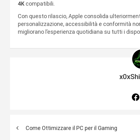
4K
compatibili.
Con questo rilascio, Apple consolida ulteriormen
personalizzazione, accessibilità e conformità no
migliorano l’esperienza quotidiana su tutti i dispos
x0xSh
N
Come Ottimizzare il PC per il Gaming
a