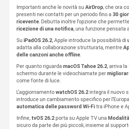
Importanti anche le novità su
AirDrop
, che ora c
presenti nei contatti per un periodo fino a
30 gior
ricevente
. Debutta inoltre l’opzione che permette
ricezione di una notifica
, una funzione pensata a
Su
iPadOS 26.2
, Apple introduce la possibilità di
adatta alla collaborazione strutturata, mentre
Ap
delle canzoni anche offline
.
Per quanto riguarda
macOS Tahoe 26.2
, arriva l
schermo durante le videochiamate per
migliorar
come fonte di luce.
L’aggiornamento
watchOS 26.2
integra il nuovo 
introduce un cambiamento specifico per l’Europ
automatica delle password Wi-Fi
tra iPhone e A
Infine,
tvOS 26.2
porta su Apple TV una
Modalità
sicuro da parte dei più piccoli, insieme al support