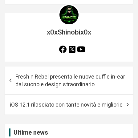
x0xShinobix0x
N
Fresh n Rebel presenta le nuove cuffie in-ear
a
dal suono e design straordinario
v
i
iOS 12.1 rilasciato con tante novità e migliorie
g
a
z
Ultime news