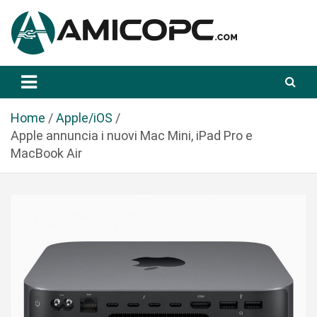
S
a
l
t
Novità Tecnologiche: Guide e News
Amicopc.com
a
a
l
Home
Apple/iOS
c
Apple annuncia i nuovi Mac Mini, iPad Pro e
o
MacBook Air
n
t
e
n
u
t
o