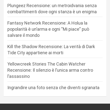
i
Plungeez Recensione: un metroidvania senza
o
combattimenti dove ogni stanza è un enigma
n
Fantasy Network Recensione: A Holua la
e
popolarità è un’arma e ogni “Mi piace” può
a
salvare il mondo
r
Kill the Shadow Recensione: La verità di Dark
t
Tide City appartiene ai morti
i
c
Yellowcreek Stories The Cabin Watcher
Recensione: Il silenzio è l’unica arma contro
o
l’assassino
l
i
Ingrandire una foto senza che diventi sgranata