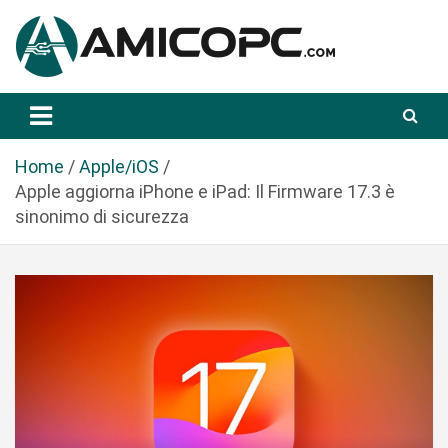
S
a
l
t
Novità Tecnologiche: Guide e News
Amicopc.com
a
a
l
Home
Apple/iOS
c
Apple aggiorna iPhone e iPad: Il Firmware 17.3 è
o
sinonimo di sicurezza
n
t
e
n
u
t
o