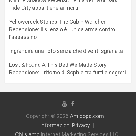
Kill the Shadow Recensione: La verità di Dark
r
Tide City appartiene ai morti
t
Yellowcreek Stories The Cabin Watcher
i
Recensione: Il silenzio è l’unica arma contro
c
l’assassino
o
Ingrandire una foto senza che diventi sgranata
l
i
Lost & Found A This Bed We Made Story
Recensione: il ritorno di Sophie tra furti e segreti
Copyright © 2026
Amicopc.com
Informazioni Privacy
Chi siamo
Internet Marketing Services LLC