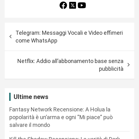
N
Telegram: Messaggi Vocali e Video effimeri
a
come WhatsApp
v
i
Netflix: Addio all’abbonamento base senza
g
pubblicità
a
z
i
Ultime news
o
Fantasy Network Recensione: A Holua la
n
popolarità è un’arma e ogni “Mi piace” può
salvare il mondo
e
a