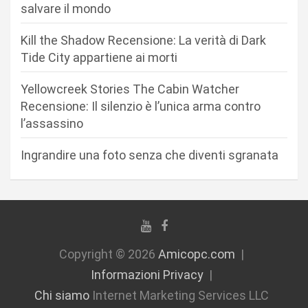
r
salvare il mondo
t
Kill the Shadow Recensione: La verità di Dark
i
Tide City appartiene ai morti
c
Yellowcreek Stories The Cabin Watcher
o
Recensione: Il silenzio è l’unica arma contro
l
l’assassino
i
Ingrandire una foto senza che diventi sgranata
Copyright © 2026
Amicopc.com
Informazioni Privacy
Chi siamo
Internet Marketing Services LLC