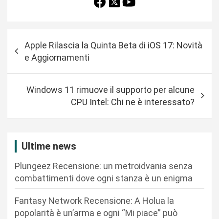
N
Apple Rilascia la Quinta Beta di iOS 17: Novità
a
e Aggiornamenti
v
i
Windows 11 rimuove il supporto per alcune
g
CPU Intel: Chi ne è interessato?
a
z
i
Ultime news
o
Plungeez Recensione: un metroidvania senza
n
combattimenti dove ogni stanza è un enigma
e
Fantasy Network Recensione: A Holua la
a
popolarità è un’arma e ogni “Mi piace” può