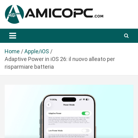
S
a
l
t
Novità Tecnologiche: Guide e News
Amicopc.com
a
a
l
Home
Apple/iOS
c
Adaptive Power in iOS 26: il nuovo alleato per
o
risparmiare batteria
n
t
e
n
u
t
o