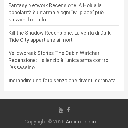
a
Fantasy Network Recensione: A Holua la
r
popolarità è un’arma e ogni “Mi piace” può
salvare il mondo
t
i
Kill the Shadow Recensione: La verità di Dark
c
Tide City appartiene ai morti
o
Yellowcreek Stories The Cabin Watcher
l
Recensione: Il silenzio è l’unica arma contro
i
l’assassino
Ingrandire una foto senza che diventi sgranata
Copyright © 2026
Amicopc.com