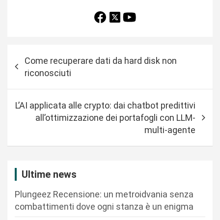
N
Come recuperare dati da hard disk non
a
riconosciuti
v
i
L’AI applicata alle crypto: dai chatbot predittivi
g
all’ottimizzazione dei portafogli con LLM-
a
multi‑agente
z
i
Ultime news
o
n
Plungeez Recensione: un metroidvania senza
combattimenti dove ogni stanza è un enigma
e