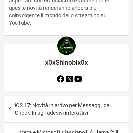
aspettare con entusiasmo e vedere come
queste novità renderanno ancora più
coinvolgente il mondo dello streaming su
YouTube.
x0xShinobix0x
N
iOS 17: Novità in arrivo per Messaggi, dal
a
Check-In agli adesivi interattivi
v
i
Meta e Microsoft rilasciano l’IA Llama 2: Il