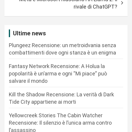
g
rivale di ChatGPT?
a
z
i
Ultime news
o
Plungeez Recensione: un metroidvania senza
n
combattimenti dove ogni stanza è un enigma
e
Fantasy Network Recensione: A Holua la
a
popolarità è un’arma e ogni “Mi piace” può
r
salvare il mondo
t
Kill the Shadow Recensione: La verità di Dark
i
Tide City appartiene ai morti
c
Yellowcreek Stories The Cabin Watcher
o
Recensione: Il silenzio è l’unica arma contro
l
l’assassino