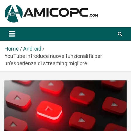
S
a
l
t
Novità Tecnologiche: Guide e News
Amicopc.com
a
a
l
Home
Android
c
YouTube introduce nuove funzionalità per
o
un’esperienza di streaming migliore
n
t
e
n
u
t
o