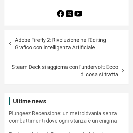
N
Adobe Firefly 2: Rivoluzione nell’Editing
a
Grafico con Intelligenza Artificiale
v
i
Steam Deck si aggiorna con l’undervolt: Ecco
g
di cosa si tratta
a
z
i
Ultime news
o
Plungeez Recensione: un metroidvania senza
n
combattimenti dove ogni stanza è un enigma
e