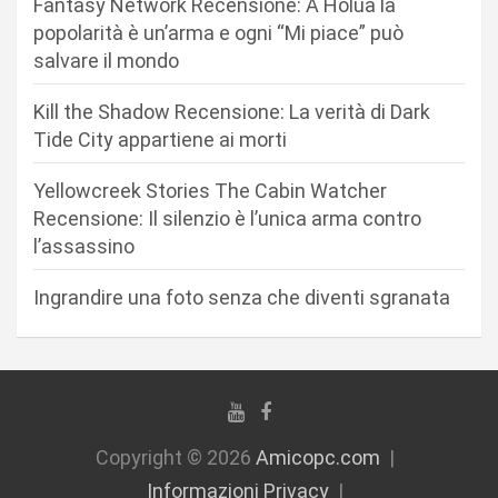
Fantasy Network Recensione: A Holua la
a
popolarità è un’arma e ogni “Mi piace” può
r
salvare il mondo
t
Kill the Shadow Recensione: La verità di Dark
i
Tide City appartiene ai morti
c
Yellowcreek Stories The Cabin Watcher
o
Recensione: Il silenzio è l’unica arma contro
l
l’assassino
i
Ingrandire una foto senza che diventi sgranata
Copyright © 2026
Amicopc.com
Informazioni Privacy