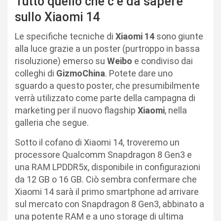
Tutto quello che c’è da sapere
sullo Xiaomi 14
Le specifiche tecniche di
Xiaomi 14
sono giunte
alla luce grazie a un poster (purtroppo in bassa
risoluzione) emerso su
Weibo
e condiviso dai
colleghi di
GizmoChina
. Potete dare uno
sguardo a questo poster, che presumibilmente
verrà utilizzato come parte della campagna di
marketing per il nuovo flagship
Xiaomi
, nella
galleria che segue.
Sotto il cofano di Xiaomi 14, troveremo un
processore Qualcomm Snapdragon 8 Gen3 e
una RAM LPDDR5x, disponibile in configurazioni
da 12 GB o 16 GB. Ciò sembra confermare che
Xiaomi 14 sarà il primo smartphone ad arrivare
sul mercato con Snapdragon 8 Gen3, abbinato a
una potente RAM e a uno storage di ultima