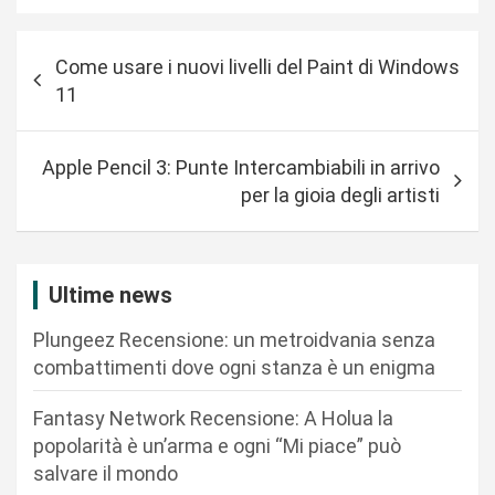
N
Come usare i nuovi livelli del Paint di Windows
a
11
v
i
Apple Pencil 3: Punte Intercambiabili in arrivo
g
per la gioia degli artisti
a
z
i
Ultime news
o
Plungeez Recensione: un metroidvania senza
n
combattimenti dove ogni stanza è un enigma
e
Fantasy Network Recensione: A Holua la
a
popolarità è un’arma e ogni “Mi piace” può
r
salvare il mondo