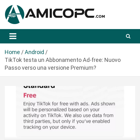
S
a
l
t
Novità Tecnologiche: Guide e News
Amicopc.com
a
a
l
Home
Android
c
TikTok testa un Abbonamento Ad-free: Nuovo
o
Passo verso una versione Premium?
n
t
e
n
u
t
o