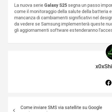
La nuova serie
Galaxy S25
segna un passo impor
come il monitoraggio della salute della batteria e i
mancanza di cambiamenti significativi nel design
da vedere se Samsung implementerà queste nuove
gli aggiornamenti software estenderanno l’access
x0xSh
N
Come inviare SMS via satellite su Google
a