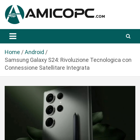
S
a
l
t
Novità Tecnologiche: Guide e News
Amicopc.com
a
a
l
Home
Android
c
Samsung Galaxy S24: Rivoluzione Tecnologica con
o
Connessione Satellitare Integrata
n
t
e
n
u
t
o