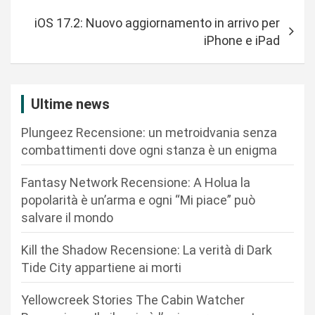
i
iOS 17.2: Nuovo aggiornamento in arrivo per
g
iPhone e iPad
a
z
i
Ultime news
o
Plungeez Recensione: un metroidvania senza
n
combattimenti dove ogni stanza è un enigma
e
Fantasy Network Recensione: A Holua la
a
popolarità è un’arma e ogni “Mi piace” può
r
salvare il mondo
t
Kill the Shadow Recensione: La verità di Dark
i
Tide City appartiene ai morti
c
Yellowcreek Stories The Cabin Watcher
o