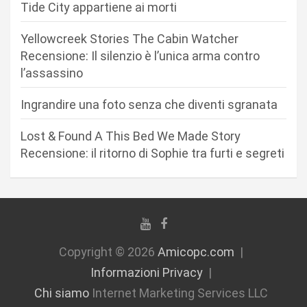
Tide City appartiene ai morti
a
r
Yellowcreek Stories The Cabin Watcher
Recensione: Il silenzio è l’unica arma contro
t
l’assassino
i
c
Ingrandire una foto senza che diventi sgranata
o
Lost & Found A This Bed We Made Story
l
Recensione: il ritorno di Sophie tra furti e segreti
i
Copyright © 2026
Amicopc.com
Informazioni Privacy
Chi siamo
Internet Marketing Services LLC