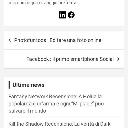
mia compagna di viaggio preferita.
N
Photofuntoos : Editare una foto online
a
v
Facebook : Il primo smartphone Social
i
g
a
Ultime news
z
Fantasy Network Recensione: A Holua la
i
popolarità è un’arma e ogni “Mi piace” può
o
salvare il mondo
n
Kill the Shadow Recensione: La verità di Dark
e