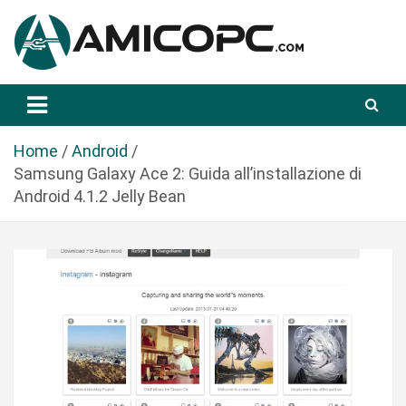
S
a
l
t
Novità Tecnologiche: Guide e News
Amicopc.com
a
a
l
Home
Android
c
Samsung Galaxy Ace 2: Guida all’installazione di
o
Android 4.1.2 Jelly Bean
n
t
e
n
u
t
o