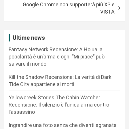
i
Google Chrome non supporterà più XP e
g
VISTA
a
z
i
Ultime news
o
Fantasy Network Recensione: A Holua la
n
popolarità è un’arma e ogni “Mi piace” può
salvare il mondo
e
a
Kill the Shadow Recensione: La verità di Dark
r
Tide City appartiene ai morti
t
Yellowcreek Stories The Cabin Watcher
i
Recensione: Il silenzio è l’unica arma contro
c
l’assassino
o
Ingrandire una foto senza che diventi sgranata