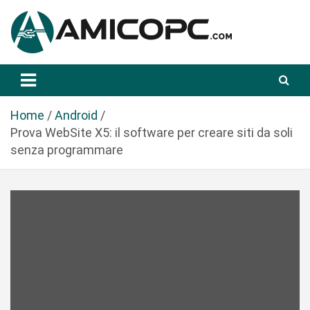
S
a
l
t
Novità Tecnologiche: Guide e News
Amicopc.com
a
a
l
Home
Android
c
Prova WebSite X5: il software per creare siti da soli
o
senza programmare
n
t
e
n
u
t
o